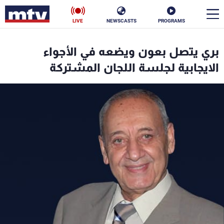
LIVE
NEWSCASTS
PROGRAMS
en
بري يتصل بعون ويضعه في الأجواء
الأخبار
الايجابية لجلسة اللجان المشتركة
سياسة
ناس
إقتصاد
فن
منوعات
رياضة
كأس العالم
البرامج
جدول البرامج