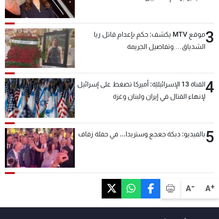
3
موقع MTV يكشف: حكم بإعدام قاتل ريا
الشدياق… وتفاصيل الجريمة
4
القناة 13 الإسرائيليّة: أميركا تضغط على إسرائيل
لإنهاء القتال في إيران ولبنان وغزة
5
بالفيديو: دبكة جعجع وستريدا... في حفلة زفاف
-
+
A
A