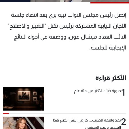
شاهد البرامج
الترددات
إتصل رئيس مجلس النواب نبيه بري بعد انتهاء جلسة
اللجان النيابية المشتركة برئيس تكتل "التغيير والاصلاح"
عن MTV
وظائف
النائب العماد ميشال عون، ووضعه في أجواء النتائج
الإنـتـاج
تواصل معنا
لاعلاناتكم
شروط الإسـتخدام
الإيجابية للجلسة.
سياسة الخصوصية
الأكثر قراءة
1
صورة خُبئت لأكثر من مئة عام
2
بعد واقعة الضرب... كارمن لبس تضع هذا
الفيديو برسم المعنيين