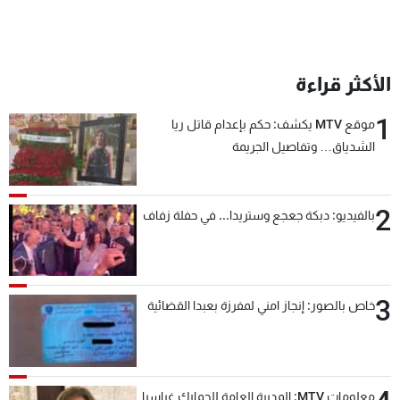
الأكثر قراءة
1
موقع MTV يكشف: حكم بإعدام قاتل ريا
الشدياق… وتفاصيل الجريمة
2
بالفيديو: دبكة جعجع وستريدا... في حفلة زفاف
3
خاص بالصور: إنجاز امني لمفرزة بعبدا القضائية
معلومات MTV: المديرة العامة للجمارك غراسيا