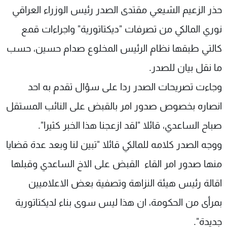
حذر الزعيم الشيعي مقتدى الصدر رئيس الوزراء العراقي
شاهد البرامج
الترددات
نوري المالكي من تصرفات "ديكتاتورية" واجراءات قمع
كالتي طبقها نظام الرئيس المخلوع صدام حسين، حسب
عن MTV
وظائف
ما نقل بيان للصدر.
الإنـتـاج
تواصل معنا
لاعلاناتكم
شروط الإسـتخدام
وجاءت تصريحات الصدر ردا على سؤال تقدم به احد
سياسة الخصوصية
انصاره بخصوص صدور امر بالقبض على النائب المستقل
صباح الساعدي، قائلا "لقد ازعجنا هذا الخبر كثيرا".
ووجه الصدر كلامه للمالكي قائلا "تبين لنا وبعد عدة قضايا
منها صدور امر القاء القبض على الاخ الساعدي وقبلها
اقالة رئيس هيئة النزاهة وتصفية بعض الاعلاميين
بمرأى من الحكومة، ان هذا ليس سوى بناء لديكتاتورية
جديدة".