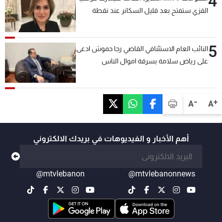
4
القزي ستفتح بعد قليل السكانر عند نقطة
المصنع لتسهيل عملية التصدير البري إلى
السعودية والدول العربية
5
النائب العام الاستئنافي القاضي رجا حموش ادعى
على رياض سلامة بسرقة اموال الناس
وتأسيس شركات وهمية بهدف شراء أسهم
مصرفية وتهريبها وتبييض اموال
-
+
A
A
أهم الأخبار و الفيديوهات في بريدك الالكتروني
@mtvlebanon
@mtvlebanonnews