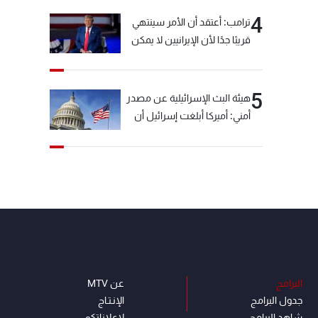
4
ترامب: أعتقد أن الأمر سينتهي
قريبًا جدًا لأن الإيرانيين لا يمكن
أن يستمروا على هذا الحال
5
هيئة البث الإسرائيلية عن مصدر
أمني: أميركا أبلغت إسرائيل أن
"حزب الله" لم يخرق وقف إطلاق
النار أمس في مجدل زون
وطلبت منها عدم التصعيد
خشية أن يؤثر ذلك على
مفاوضات روما
البرامج
عن MTV
جدول البرامج
الإنـتـاج
شاهد البرامج
لاعلاناتكم