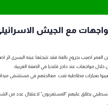
واجهات مع الجيش الاسرائيل
 مصادر طبية فلسطينية ان فتى في الـ13 من العمر اصيب بجروح بالغة فقد نتيجتها عينه اليسرى اثر ا
خلال مواجهات عند حاجز قلنديا في الضفة الغربية.
اصيبوا بعيارات مطاطية تمت معالجتهم في مستشفى ميدان
لفلسطيني يطلق عليهم "المستعربون" لاعتقال عدد من الشب