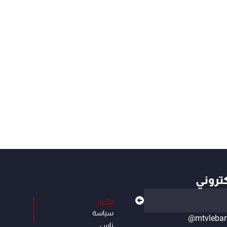
كتروني
الأخبار
سياسة
@mtvleba
ناس