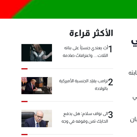
الأكثر قراءة
ي
1
أبٌ يعتدي جنسيّاً على بناته
الثلاث… واعترافاتٌ صادمة
صابته
2
ترامب يقيّد الجنسية الأميركية
بالولادة
ي
3
الى نواف سلام: هل يدفع
ان
الحايك ثمن وقوفه في وجه
خيّاط؟