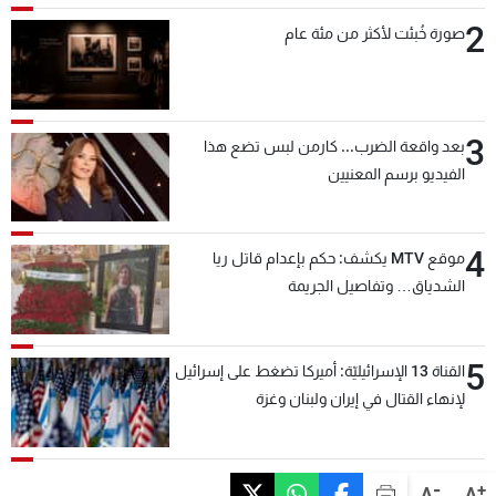
2
صورة خُبئت لأكثر من مئة عام
3
بعد واقعة الضرب... كارمن لبس تضع هذا
الفيديو برسم المعنيين
4
موقع MTV يكشف: حكم بإعدام قاتل ريا
الشدياق… وتفاصيل الجريمة
5
القناة 13 الإسرائيليّة: أميركا تضغط على إسرائيل
لإنهاء القتال في إيران ولبنان وغزة
-
+
A
A