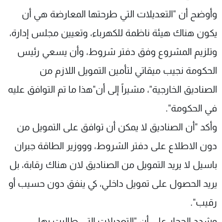
شاهد البرامج
وأوضح أن "التعديلات التي طرحتها المعارضة هي أن
الترددات
يكون هناك هيئة ناظمة للكهرباء، وتعيين مجلس إدارة،
وتلزيم المشروع وفق دفتر شروط، وأن يسعي رئيس
عن MTV
وظائف
الإنـتـاج
تواصل معنا
الحكومة نجيب ميقاتي لتأمين التمويل اللازم من
لاعلاناتكم
شروط الإسـتخدام
سياسة الخصوصية
الصناديق الخارجية"، مشيراً إلى أن"هذا ما تم التوافق عليه
في الحكومة".
وأكد "أن الصناديق لا يمكن أن توافق على التمويل من
دون الاطلاع على دفتر الشروط، وووزير الطاقة جبران
باسيل لا يريد التمويل من الصناديق لان هناك رقابة، بل
يريد الحصول على تمويل داخلي، كي ينفق دون حسيب أو
رقيب".
وشدد الحجار على أن "التعديلات التي طالبت بها