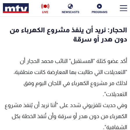
LIVE
NEWSCASTS
PROGRAMS
en
الحجار: نريد أن ينفذ مشروع الكهرباء من
الأخبار
دون هدر أو سرقة
سياسة
ناس
أكد عضو كتلة "المستقبل" النائب محمد الحجار أن
إقتصاد
فن
"التعديلات التي طالبت بها المعارضة كانت منطقية،
منوعات
رياضة
لذلك مر مشروع الكهرباء في اللجان اليوم وفق
التعديلات".
كأس العالم
وفي حديث تلفزيوني شدد على "أننا نريد أن يُنفذ مشروع
الكهرباء من دون هدر أو سرقة وأن تُنفذ الخطة بكل
البرامج
الشفافية".
جدول البرامج