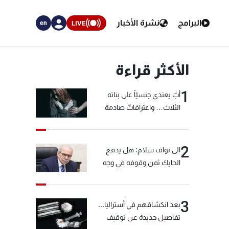
البرامج
نشرة الأخبار
LIVE
en
الأكثر قراءة
1
أبٌ يعتدي جنسيّاً على بناته
الثلاث… واعترافاتٌ صادمة
2
الى نواف سلام: هل يدفع
الحايك ثمن وقوفه في وجه
خيّاط؟
3
بعد انكشافهم في أستراليا...
تفاصيل جديدة عن توقيف