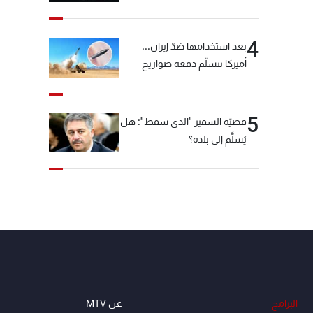
"شبكة الكوكايين"
4
بعد استخدامها ضدّ إيران...
أميركا تتسلّم دفعة صواريخ
كبيرة!
5
قضيّة السفير "الذي سقط": هل
يُسلَّم إلى بلده؟
البرامج
عن MTV