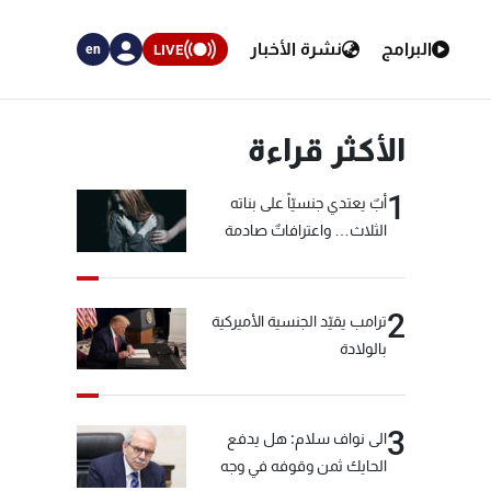
البرامج
نشرة الأخبار
LIVE
en
الأكثر قراءة
1
أبٌ يعتدي جنسيّاً على بناته
الثلاث… واعترافاتٌ صادمة
2
ترامب يقيّد الجنسية الأميركية
بالولادة
3
الى نواف سلام: هل يدفع
الحايك ثمن وقوفه في وجه