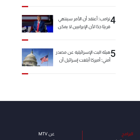
خيّاط؟
4
ترامب: أعتقد أن الأمر سينتهي
قريبًا جدًا لأن الإيرانيين لا يمكن
أن يستمروا على هذا الحال
5
هيئة البث الإسرائيلية عن مصدر
أمني: أميركا أبلغت إسرائيل أن
"حزب الله" لم يخرق وقف إطلاق
النار أمس في مجدل زون
وطلبت منها عدم التصعيد
خشية أن يؤثر ذلك على
مفاوضات روما
البرامج
عن MTV