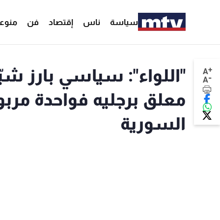
سياسة
ناس
إقتصاد
فن
منوع
+
"اللواء": سياسي بارز شبّ
A
-
A
معلق برجليه فواحدة مربوط
السورية