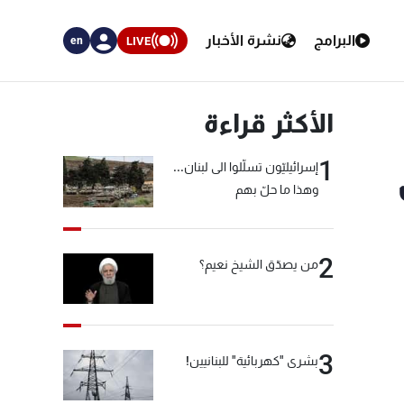
البرامج
نشرة الأخبار
LIVE
en
الأكثر قراءة
1
إسرائيليّون تسلّلوا الى لبنان...
وهذا ما حلّ بهم
2
من يصدّق الشيخ نعيم؟
3
بشرى "كهربائية" للبنانيين!