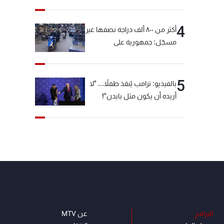
4
أكثر من ٨٠٠ ألف دراجة نصفها غير
مسجّل: جمهورية على
"دولابَين"!
5
بالفيديو: ترامب يُنقذ طفلاً... "لا
أريده أن يكون مثل بايدن"!
البرامج
عن MTV