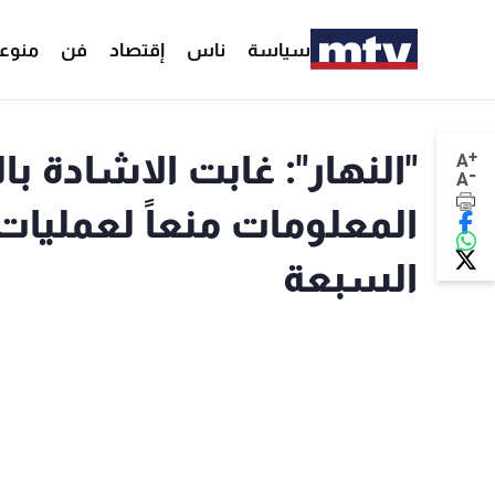
سياسة
ناس
إقتصاد
فن
منوع
+
"النهار": غابت الاشادة با
A
-
A
المعلومات منعاً لعمليا
السبعة