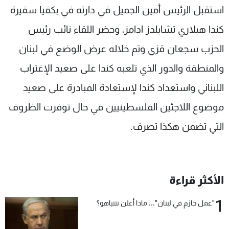
استقبل الرئيس أمين الجميل في دارته في بكفيا سفيرة
شاهد البرامج
الترددات
كندا هيلاري تشايلدز ادامز، وحضر اللقاء نائب رئيس
الحزب سجعان قزي وتم خلاله عرض الوضع في لبنان
عن MTV
وظائف
والمنطقة والدور الذي تلعبه كندا على صعيد الإغتراب
الإنـتـاج
تواصل معنا
لاعلاناتكم
شروط الإسـتخدام
اللبناني واستعداد كندا لإستعادة المبادرة على صعيد
سياسة الخصوصية
موضوع اللاجئين الفلسطينيين في حال توفرت الظروف
التي تضمن هكذا تصرف.
الأكثر قراءة
1
"عمل حازم في لبنان"... ماذا أعلن نتنياهو؟