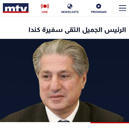
LIVE
NEWSCASTS
PROGRAMS
en
الرئيس الجميل التقى سفيرة كندا
الأخبار
سياسة
ناس
إقتصاد
فن
منوعات
رياضة
كأس العالم
البرامج
جدول البرامج