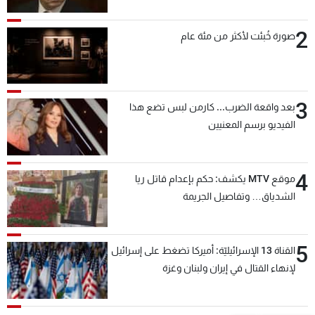
2
صورة خُبئت لأكثر من مئة عام
3
بعد واقعة الضرب... كارمن لبس تضع هذا
الفيديو برسم المعنيين
4
موقع MTV يكشف: حكم بإعدام قاتل ريا
الشدياق… وتفاصيل الجريمة
5
القناة 13 الإسرائيليّة: أميركا تضغط على إسرائيل
لإنهاء القتال في إيران ولبنان وغزة