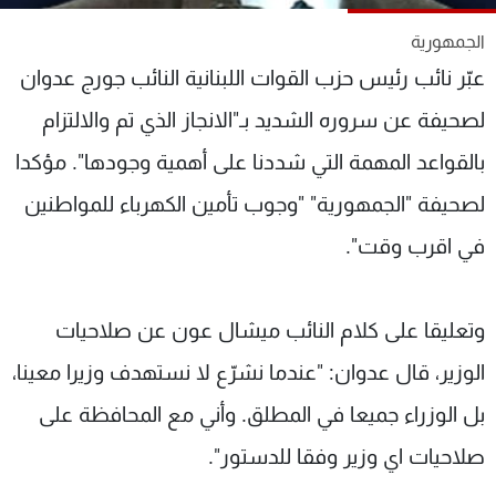
شاهد البرامج
الجمهورية
الترددات
عبّر نائب رئيس حزب القوات اللبنانية النائب جورج عدوان
لصحيفة عن سروره الشديد بـ"الانجاز الذي تم والالتزام
عن MTV
وظائف
الإنـتـاج
تواصل معنا
بالقواعد المهمة التي شددنا على أهمية وجودها". مؤكدا
لاعلاناتكم
شروط الإسـتخدام
سياسة الخصوصية
لصحيفة "الجمهورية" "وجوب تأمين الكهرباء للمواطنين
في اقرب وقت".
وتعليقا على كلام النائب ميشال عون عن صلاحيات
الوزير، قال عدوان: "عندما نشرّع لا نستهدف وزيرا معينا،
بل الوزراء جميعا في المطلق. وأني مع المحافظة على
صلاحيات اي وزير وفقا للدستور".