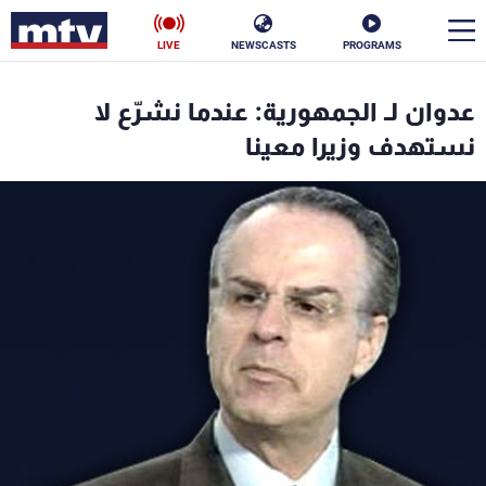
LIVE
NEWSCASTS
PROGRAMS
en
عدوان لـ الجمهورية: عندما نشرّع لا
الأخبار
نستهدف وزيرا معينا
سياسة
ناس
إقتصاد
فن
منوعات
رياضة
كأس العالم
البرامج
جدول البرامج