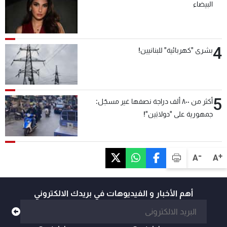
البيضاء
4
بشرى "كهربائية" للبنانيين!
5
أكثر من ٨٠٠ ألف دراجة نصفها غير مسجّل:
جمهورية على "دولابَين"!
-
+
A
A
أهم الأخبار و الفيديوهات في بريدك الالكتروني