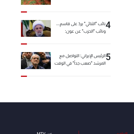
4
نائب "الثنائي" يردّ على قاسم...
ونائب "الحزب" عن عون:
"انشالله خير"
5
الرئيس الإيراني: التواصل مع
المرشد "صعب جداً" في الوقت
الحالي
البرامج
عن MTV