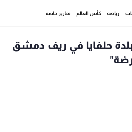
ات
رياضة
كأس العالم
تقارير خاصة
دة حلفايا في ريف دمشق
رضة"