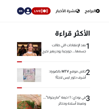
البرامج
نشرة الأخبار
LIVE
en
الأكثر قراءة
1
بعد الإنتقادات التي طالت
جسمها... جورجينا رودريغيز تخرج
عن صمتها
2
خاص موقع MTV بالصّورة:
أشرف دبّور ليس لاجئاً!
3
في بوداي: ١٦ خيمة "ماريجوانا"...
وضبط أسلحة وذخائر