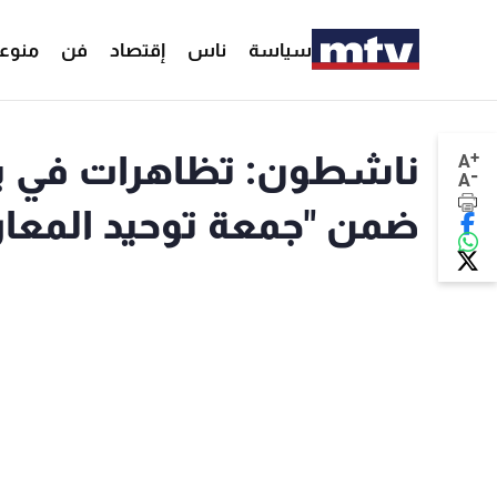
سياسة
ناس
إقتصاد
فن
منوع
+
ناشطون: تظاهرات في بل
A
-
A
ضمن "جمعة توحيد المعا