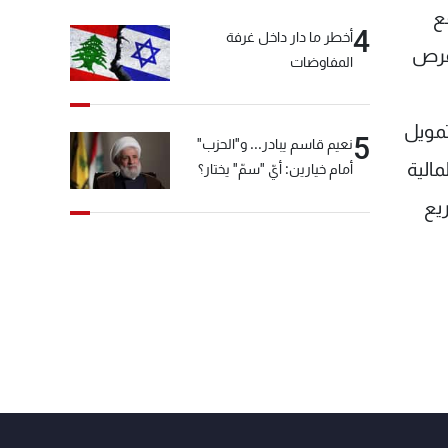
ع
4
أخطر ما دار داخل غرفة
 فرص
المفاوضات
تمويل
5
نعيم قاسم يبادر... و"الحزب"
الية
أمام خيارين: أيّ "سمّ" يختار؟
شاريع