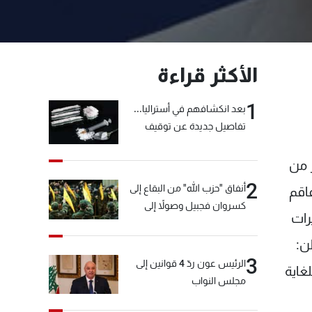
الأكثر قراءة
1
بعد انكشافهم في أستراليا...
تفاصيل جديدة عن توقيف
"شبكة الكوكايين"
 من
2
أنفاق "حزب الله" من البقاع إلى
فاقم
كسروان فجبيل وصولاً إلى
رات
المختارة... التفاصيل في نشرة
الأخبار بعد قليل
شنطن:
3
الرئيس عون ردّ 4 قوانين إلى
غاية
مجلس النواب