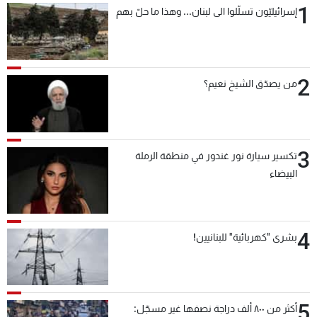
1
إسرائيليّون تسلّلوا الى لبنان... وهذا ما حلّ بهم
شاهد البرامج
الترددات
2
عن MTV
وظائف
من يصدّق الشيخ نعيم؟
الإنـتـاج
تواصل معنا
لاعلاناتكم
شروط الإسـتخدام
سياسة الخصوصية
3
تكسير سيارة نور غندور في منطقة الرملة
البيضاء
4
بشرى "كهربائية" للبنانيين!
5
أكثر من ٨٠٠ ألف دراجة نصفها غير مسجّل: