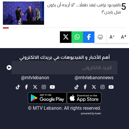
5
بالفيديو: ترامب يُنقذ طفلاً... "لا أريده أن يكون
مثل بايدن"!
-
+
A
A
أهم الأخبار و الفيديوهات في بريدك الالكتروني
@mtvlebanon
@mtvlebanonnews
© MTV Lebanon. All rights reserved.
powered by koein