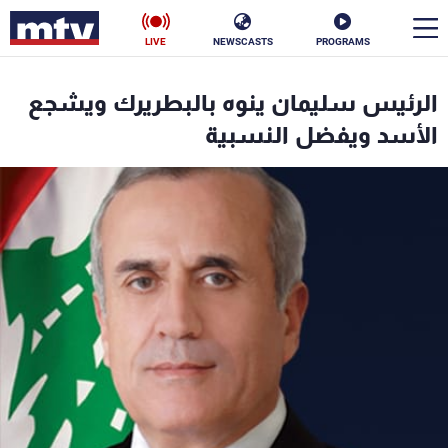
LIVE
NEWSCASTS
PROGRAMS
en
الرئيس سليمان ينوه بالبطريرك ويشجع
الأخبار
الأسد ويفضل النسبية
سياسة
ناس
إقتصاد
فن
منوعات
رياضة
كأس العالم
البرامج
جدول البرامج