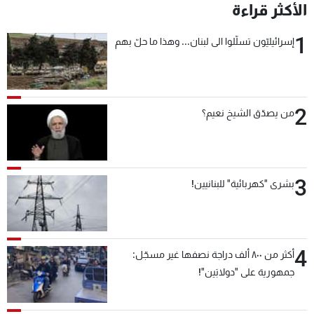
الأكثر قراءة
1
إسرائيليّون تسلّلوا الى لبنان... وهذا ما حلّ بهم
2
من يصدّق الشيخ نعيم؟
3
بشرى "كهربائية" للبنانيين!
4
أكثر من ٨٠٠ ألف دراجة نصفها غير مسجّل:
جمهورية على "دولابَين"!