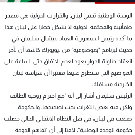
شاهد البرامج
الترددات
الوحدة الوطنية تحمي لبنان, والقرارات الدولية هي مصدر
طمأنينة والمحكمة الدولية لا تشكل خطرا على لبنان هذا
عن MTV
وظائف
ما أكده رئيس الجمهورية العماد ميشال سليمان في
الإنـتـاج
تواصل معنا
لاعلاناتكم
شروط الإسـتخدام
حديث لبرنامج "بموضوعية" من نيويورك كاشفا أن تأخر
سياسة الخصوصية
انعقاد طاولة الحوار يعود لعدم الاتفاق حتى الساعة على
المواضيع التي ستطرح عليها معتبرا أن سياسة لبنان
الخارجية مستقلة.
الرئيس سليمان أشار إلى أنه "مع احترام روحية الطائف،
ولكن فيه بعض الثغرات يجب تصحيحها، والحكومة
صنعت في لبنان، في ظل النظام الانتخابي الحالي حصلت
حكومة الوحدة الوطنية"، لافتا إلى أن "تفاهم الدوحة