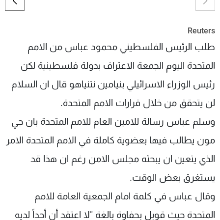
شاهد البرامج
الترددات
Reuters
طلب الرئيس الفلسطيني محمود عباس من الامم
عن MTV
وظائف
المتحدة اليوم الجمعة الاعتراف بدولة فلسطينية لكن
الإنـتـاج
تواصل معنا
لاعلاناتكم
شروط الإسـتخدام
رئيس الوزراء الاسرائيلي بنيامين نتنياهو قال ان السلام
سياسة الخصوصية
لن يتحقق من خلال قرارات الامم المتحدة.
وسلم عباس رسالة للامين العام للامم المتحدة بان جي
مون يطالب فيها بعضوية كاملة في الامم المتحدة الامر
الذي يتعين ان يبحثه مجلس الامن رغم ان هذا قد
يستغرق بعض الوقت.
وقال عباس في كلمة امام الجمعية العامة للامم
المتحدة حيث قوبل بحفاوة بالغة "لا اعتقد أن أحداً لديه