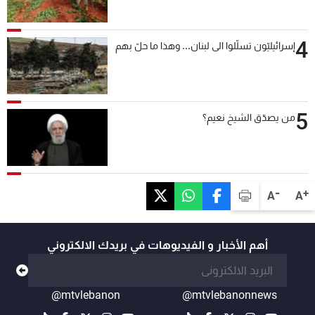
4
إسرائيليّون تسلّلوا الى لبنان... وهذا ما حلّ بهم
5
من يصدّق الشيخ نعيم؟
-
+
A
A
أهم الأخبار و الفيديوهات في بريدك الالكتروني
@mtvlebanon
@mtvlebanonnews