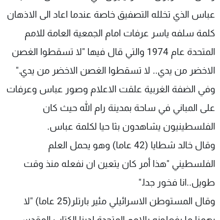
عباس الذي تخلله التصفيق خاصة عندما اعاد الى الاذهان
كلمة سلفه ياسر عرفات امام الجمعية العامة للامم
المتحدة عام 1974 والتي قال فيها "لا تسقطوا الغصن
الاخضر من يدي.. لا تسقطوا الغصن الاخضر من يدي."
وفي الضفة الغربية علقت الاعلام وصور عباس وعرفات
على المباني في ساحة بمدينة رام الله حيث كان
الفلسطينيون يشاهدون بثا حيا لكلمة عباس.
وقال خالد شطايا (42 عاما) وهو يحمل العلم
الفلسطيني "هذا أمر كان يتعين ان نفعله منذ وقت
طويل..انا فخور جدا."
وقال المستوطن الاسرائيلي مئير بارتلر(25 عاما) "لا
يهمنا ما يفعلونه بالامم المتحدة.لدينا الكتاب المقدس