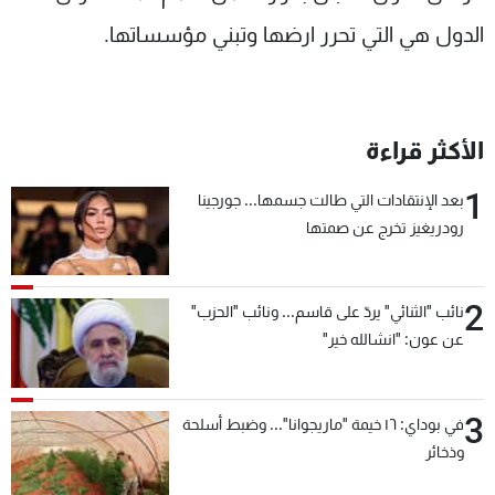
الدول هي التي تحرر ارضها وتبني مؤسساتها.
الأكثر قراءة
1
بعد الإنتقادات التي طالت جسمها... جورجينا
رودريغيز تخرج عن صمتها
2
نائب "الثنائي" يردّ على قاسم... ونائب "الحزب"
عن عون: "انشالله خير"
3
في بوداي: ١٦ خيمة "ماريجوانا"... وضبط أسلحة
وذخائر