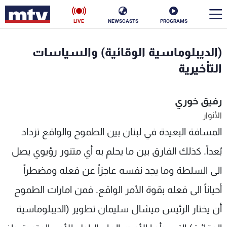
LIVE
NEWSCASTS
PROGRAMS
en
(الديبلوماسية الوقائية) والسياسات
الأخبار
التأخيرية
سياسة
ناس
رفيق خوري
الأنوار
إقتصاد
فن
المسافة البعيدة في لبنان بين الطموح والواقع تزداد
منوعات
رياضة
بُعداً. كذلك الفارق بين ما يحلم به أي متنور رؤيوي يصل
كأس العالم
الى السلطة وما يجد نفسه عاجزاً عن فعله ومضطراً
أحياناً الى فعله بقوة الأمر الواقع. فمن امارات الطموح
أن يختار الرئيس ميشال سليمان تطوير (الديبلوماسية
البرامج
جدول البرامج