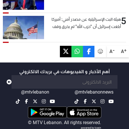
5
هيئة البث الإسرائيلية عن مصدر أمني: أميركا
أبلغت إسرائيل أن "حزب الله" لم يخرق وقف
إطلاق النار أمس في مجدل زون وطلبت منها
عدم التصعيد خشية أن يؤثر ذلك على مفاوضات
روما
-
+
A
A
أهم الأخبار و الفيديوهات في بريدك الالكتروني
@mtvlebanon
@mtvlebanonnews
© MTV Lebanon. All rights reserved.
powered by koein