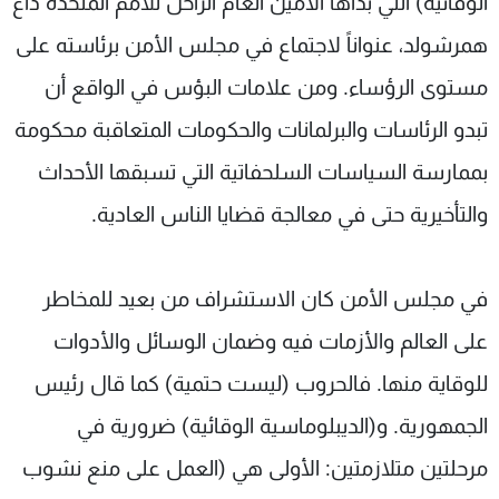
الوقائية) التي بدأها الأمين العام الراحل للأمم المتحدة داغ
شاهد البرامج
همرشولد، عنواناً لاجتماع في مجلس الأمن برئاسته على
الترددات
مستوى الرؤساء. ومن علامات البؤس في الواقع أن
تبدو الرئاسات والبرلمانات والحكومات المتعاقبة محكومة
عن MTV
وظائف
الإنـتـاج
تواصل معنا
بممارسة السياسات السلحفاتية التي تسبقها الأحداث
لاعلاناتكم
شروط الإسـتخدام
سياسة الخصوصية
والتأخيرية حتى في معالجة قضايا الناس العادية.
في مجلس الأمن كان الاستشراف من بعيد للمخاطر
على العالم والأزمات فيه وضمان الوسائل والأدوات
للوقاية منها. فالحروب (ليست حتمية) كما قال رئيس
الجمهورية. و(الديبلوماسية الوقائية) ضرورية في
مرحلتين متلازمتين: الأولى هي (العمل على منع نشوب