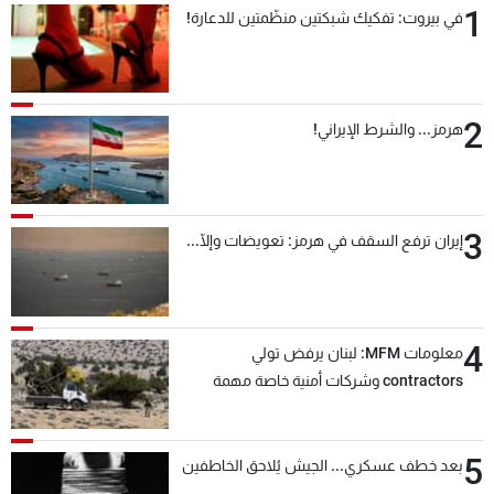
1
في بيروت: تفكيك شبكتين منظّمتين للدعارة!
شاهد البرامج
الترددات
2
عن MTV
وظائف
هرمز... والشرط الإيراني!
الإنـتـاج
تواصل معنا
لاعلاناتكم
شروط الإسـتخدام
سياسة الخصوصية
3
إيران ترفع السقف في هرمز: تعويضات وإلّا...
4
معلومات MFM: لبنان يرفض تولي
contractors وشركات أمنية خاصة مهمة
التحقق من نزع سلاح "حزب الله"
5
بعد خطف عسكري... الجيش يُلاحق الخاطفين