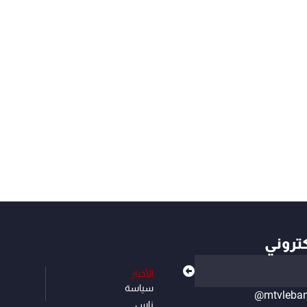
كتروني
الأخبار
سياسة
@mtvleba
ناس