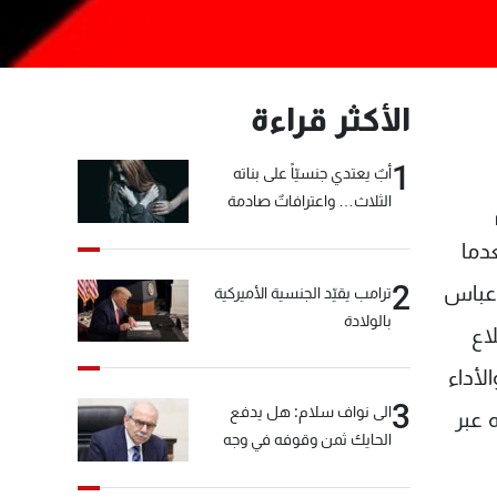
الأكثر قراءة
1
أبٌ يعتدي جنسيّاً على بناته
الثلاث… واعترافاتٌ صادمة
دما
2
 عباس
ترامب يقيّد الجنسية الأميركية
بالولادة
اع
لأداء
3
الى نواف سلام: هل يدفع
 عبر
الحايك ثمن وقوفه في وجه
خيّاط؟