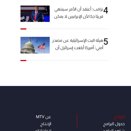
4
ترامب: أعتقد أن الأمر سينتهي
قريبًا جدًا لأن الإيرانيين لا يمكن
أن يستمروا على هذا الحال
5
هيئة البث الإسرائيلية عن مصدر
أمني: أميركا أبلغت إسرائيل أن
"حزب الله" لم يخرق وقف إطلاق
النار أمس في مجدل زون
وطلبت منها عدم التصعيد
خشية أن يؤثر ذلك على
مفاوضات روما
البرامج
عن MTV
جدول البرامج
الإنـتـاج
شاهد البرامج
لاعلاناتكم