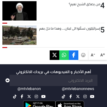
4
من يصدّق الشيخ نعيم؟
5
إسرائيليّون تسلّلوا الى لبنان... وهذا ما حلّ بهم
-
+
A
A
أهم الأخبار و الفيديوهات في بريدك الالكتروني
@mtvlebanon
@mtvlebanonnews