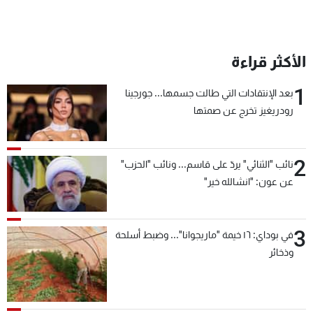
الأكثر قراءة
1
بعد الإنتقادات التي طالت جسمها... جورجينا
رودريغيز تخرج عن صمتها
2
نائب "الثنائي" يردّ على قاسم... ونائب "الحزب"
عن عون: "انشالله خير"
3
في بوداي: ١٦ خيمة "ماريجوانا"... وضبط أسلحة
وذخائر