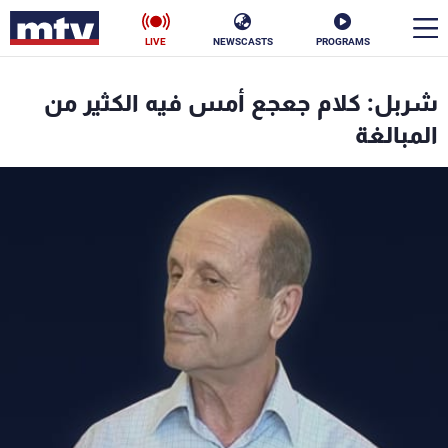
LIVE
NEWSCASTS
PROGRAMS
en
شربل: كلام جعجع أمس فيه الكثير من
الأخبار
المبالغة
سياسة
ناس
إقتصاد
فن
منوعات
رياضة
كأس العالم
البرامج
جدول البرامج