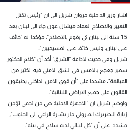
شاهد البرامج
الترددات
اشار وزير الداخلية مروان شربل الى ان "رئيس تكتل
التغيير والاصلاح العماد ميشال عون جاء الى لبنان بعد
عن MTV
وظائف
15 سنة الى لبنان كي يقوم بالاصلاح"، مؤكدا انه "خائف
الإنـتـاج
تواصل معنا
لاعلاناتكم
شروط الإسـتخدام
على لبنان، وليس خائفا على المسيحيين".
سياسة الخصوصية
شربل وفي حديث لاذاعة "الشرق" أكد أن "كلام الدكتور
سمير جعجع بالامس في الشق الامني فيه الكثير من
المبالغة"، مشددا على "أن قوى الامن الداخلي يطبقون
القانون على جميع الاراضي اللبنانية".
واوضح شربل ان "الاجهزة الامنية هي من تحمي تؤمن
زيارة البطريرك الماروني مار بشارة الراعي الى الجنوب",
مشددا على أن "كل لبناني لديه سلاح في بيته".