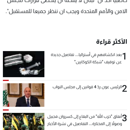
حاصبيا أكد أن "لبنان لا يمكنه ان يتخطى قرارات مجلس
شاهد البرامج
الامن والأمم المتحدة ويجب ان ننظر جميعا للمستقبل".
الترددات
عن MTV
وظائف
الإنـتـاج
تواصل معنا
الأكثر قراءة
لاعلاناتكم
شروط الإسـتخدام
سياسة الخصوصية
1
بعد انكشافهم في أستراليا... تفاصيل جديدة
عن توقيف "شبكة الكوكايين"
2
الرئيس عون ردّ 4 قوانين إلى مجلس النواب
3
أنفاق "حزب الله" من البقاع إلى كسروان فجبيل
وصولاً إلى المختارة... التفاصيل في نشرة الأخبار