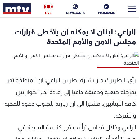
LIVE
NEWSCASTS
PROGRAMS
en
الراعي: لبنان لا يمكنه ان يتخطى قرارات
الأخبار
مجلس الامن والأمم المتحدة
سياسة
ناس
إقتصاد
فن
رأى البطريرك مار بشارة بطرس الراعي، ان المنطقة تمر
منوعات
رياضة
بمرحلة صعبة ودقيقة داعيا إلى إعادة بدء الحوار بين
كأس العالم
كافة اللبنانيين، مشيرا الى ان زيارته للجنوب دعوة للمحبة
والشركة.
الراعي وخلال قداس ترأسه في كنيسة السيدة في
البرامج
جدول البرامج