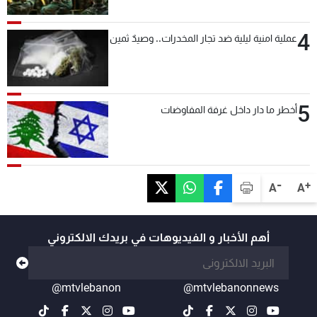
بعد قليل
4
عملية امنية ليلية ضد تجار المخدرات.. وصيدٌ ثمين
5
أخطر ما دار داخل غرفة المفاوضات
-
+
A
A
أهم الأخبار و الفيديوهات في بريدك الالكتروني
@mtvlebanon
@mtvlebanonnews