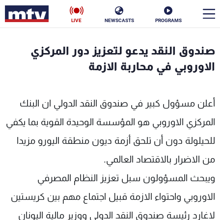
LIVE
NEWSCASTS
PROGRAMS
en
صندوق النقد يدعو لتعزيز دور المركزي
الأخبار
الاوروبي في محاربة الازمة
سياسة
ناس
أعلن مسؤول كبير في صندوق النقد الدولي ان البنك
إقتصاد
فن
المركزي الاوروبي هو المؤسسة الوحيدة القوية بما يكفي
منوعات
رياضة
للحيلولة دون أن تلحق أزمة ديون منطقة اليورو مزيدا
كأس العالم
من الاضرار بالاقتصاد العالمي.
ويبحث المسؤولون سبل تعزيز النظام المصرفي
الاوروبي واحتواء الازمة قبيل اجتماع مهم بين كريستين
البرامج
لاغارد رئيسة صندوق النقد الدولي ووزير مالية اليونان
جدول البرامج