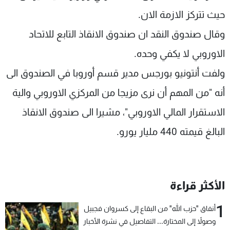
شاهد البرامج
حيث تتركز الازمة الان.
الترددات
وقال صندوق النقد ان صندوق الانقاذ التابع للاتحاد
الاوروبي لا يكفي وحده.
عن MTV
وظائف
الإنـتـاج
تواصل معنا
ولفت أنتونيو بورجس مدير قسم أوروبا في الصندوق الى
لاعلاناتكم
شروط الإسـتخدام
سياسة الخصوصية
أنه "من المهم أن نرى مزيجا من المركزي الاوروبي والية
الاستقرار المالي الاوروبي"، مشيرا الى صندوق الانقاذ
البالغ قيمته 440 مليار يورو.
الأكثر قراءة
1
أنفاق "حزب الله" من البقاع إلى كسروان فجبيل
وصولاً إلى المختارة... التفاصيل في نشرة الأخبار