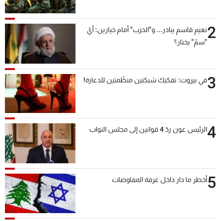
بعد قليل
2
نعيم قاسم يبادر... و"الحزب" أمام خيارين: أيّ
"سمّ" يختار؟
3
في بيروت: تفكيك شبكتين منظّمتين للدعارة!
4
الرئيس عون ردّ 4 قوانين إلى مجلس النواب
5
أخطر ما دار داخل غرفة المفاوضات