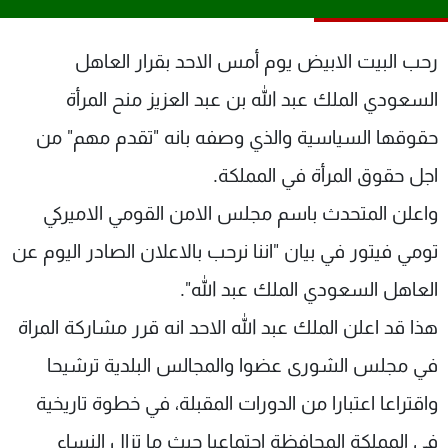
شاهد البرامج
الترددات
رحب البيت الابيض يوم أمس الاحد بقرار العاهل
السعودي الملك عبد الله بن عبد العزيز منح المرأة
عن MTV
وظائف
حقوقها السياسية والذي وصفه بانه "تقدم مهم" من
الإنـتـاج
تواصل معنا
لاعلاناتكم
شروط الإسـتخدام
اجل حقوق المرأة في المملكة.
سياسة الخصوصية
واعلن المتحدث باسم مجلس الامن القومي الاميركي
تومي فيتور في بيان "اننا نرحب بالاعلان الصادر اليوم عن
العاهل السعودي الملك عبد الله".
هذا قد اعلن الملك عبد الله الاحد انه قرر مشاركة المراة
في مجلس الشورى عضوا والمجالس البلدية ترشيحا
واقتراعا اعتبارا من الدورات المقبلة، في خطوة تاريخية
في المملكة المحافظة اجتماعيا حيث ما تزال النساء