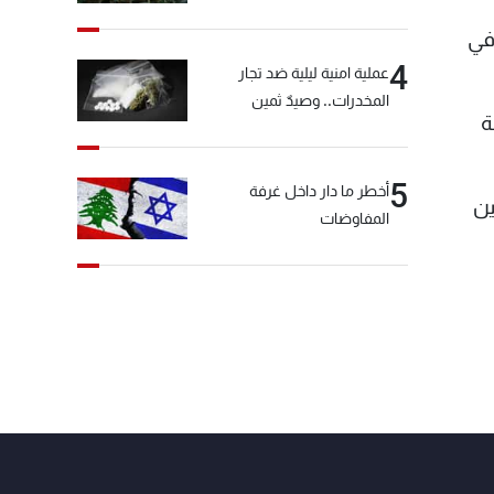
المختارة... التفاصيل في نشرة
في
الأخبار بعد قليل
4
عملية امنية ليلية ضد تجار
المخدرات.. وصيدٌ ثمين
ة
5
أخطر ما دار داخل غرفة
ين
المفاوضات