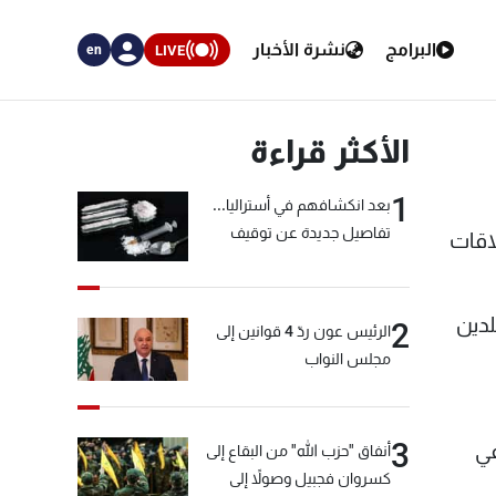
البرامج
نشرة الأخبار
LIVE
en
الأكثر قراءة
1
بعد انكشافهم في أستراليا...
تفاصيل جديدة عن توقيف
اقات
"شبكة الكوكايين"
لدين
2
الرئيس عون ردّ 4 قوانين إلى
مجلس النواب
3
في
أنفاق "حزب الله" من البقاع إلى
كسروان فجبيل وصولاً إلى