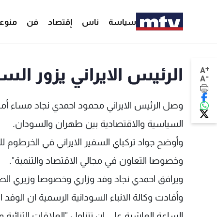
سياسة
ناس
إقتصاد
فن
منوع
+
الرئيس الايراني يزور السو
A
-
A
وصل الرئيس الايراني محمود احمدي نجاد مساء أمس
السياسية والاقتصادية بين طهران والسودان.
وأوضح جواد تركباي السفير الايراني في الخرطوم للاذ
وخصوصا التعاون في مجالي الاقتصاد والتنمية".
ويرافق احمدي نجاد وفد وزاري وخصوصا وزيري الطا
وأفادت وكالة الانباء السودانية الرسمية ان الوفد 
الساعة العاشرة على ان تتناول "العلاقات الثنائية