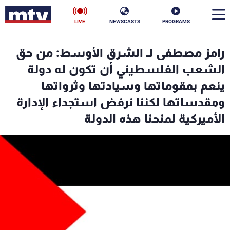
LIVE
NEWSCASTS
PROGRAMS
en
رامز مصطفى لـ الشرق الأوسط: من حق
الأخبار
الشعب الفلسطيني أن تكون له دولة
ينعم بمقوماتها وسيادتها وثرواتها
سياسة
ناس
ومقدساتها لكننا نرفض استجداء الإدارة
الأميركية لمنحنا هذه الدولة
إقتصاد
فن
منوعات
رياضة
كأس العالم
البرامج
جدول البرامج