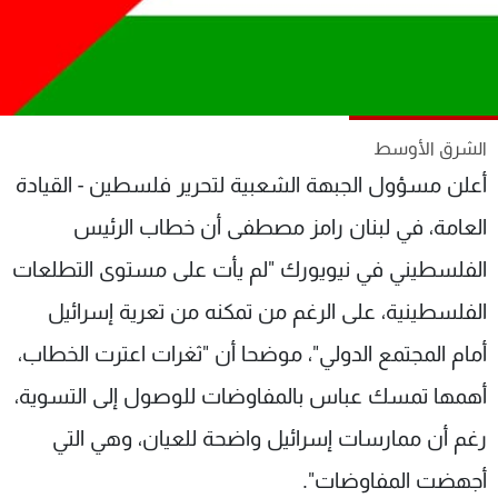
شاهد البرامج
الترددات
عن MTV
وظائف
الشرق الأوسط
الإنـتـاج
تواصل معنا
لاعلاناتكم
شروط الإسـتخدام
أعلن مسؤول الجبهة الشعبية لتحرير فلسطين - القيادة
سياسة الخصوصية
العامة، في لبنان رامز مصطفى أن خطاب الرئيس
الفلسطيني في نيويورك "لم يأت على مستوى التطلعات
الفلسطينية، على الرغم من تمكنه من تعرية إسرائيل
أمام المجتمع الدولي"، موضحا أن "ثغرات اعترت الخطاب،
أهمها تمسك عباس بالمفاوضات للوصول إلى التسوية،
رغم أن ممارسات إسرائيل واضحة للعيان، وهي التي
أجهضت المفاوضات".