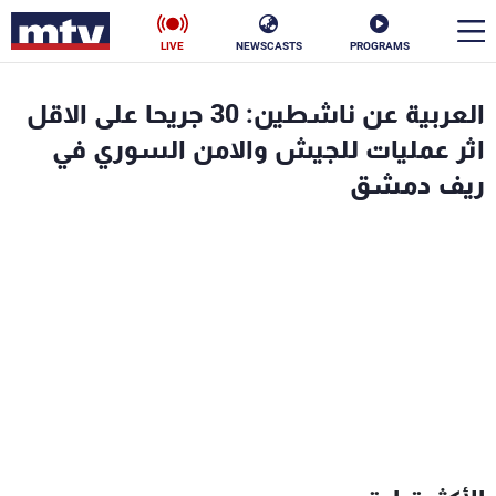
LIVE
NEWSCASTS
PROGRAMS
en
العربية عن ناشطين: 30 جريحا على الاقل
الأخبار
اثر عمليات للجيش والامن السوري في
ريف دمشق
سياسة
ناس
إقتصاد
فن
منوعات
رياضة
كأس العالم
البرامج
جدول البرامج