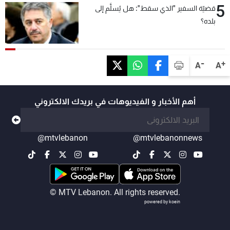
5
قضيّة السفير "الذي سقط": هل يُسلَّم إلى
بلده؟
-
+
A
A
أهم الأخبار و الفيديوهات في بريدك الالكتروني
@mtvlebanon
@mtvlebanonnews
© MTV Lebanon. All rights reserved.
powered by koein