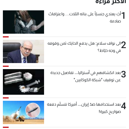
الأكثر قراءة
شاهد البرامج
1
الترددات
أبٌ يعتدي جنسيّاً على بناته الثلاث… واعترافاتٌ
صادمة
عن MTV
وظائف
الإنـتـاج
تواصل معنا
2
الى نواف سلام: هل يدفع الحايك ثمن وقوفه
لاعلاناتكم
شروط الإسـتخدام
في وجه خيّاط؟
سياسة الخصوصية
3
بعد انكشافهم في أستراليا... تفاصيل جديدة
عن توقيف "شبكة الكوكايين"
4
بعد استخدامها ضدّ إيران... أميركا تتسلّم دفعة
صواريخ كبيرة!