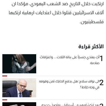
ارتكبت خلال التاريخ ضد الشعب اليهودي، مؤكدا ان
شاهد البرامج
الترددات
آلاف الاسرائيليين قتلوا خلال اعتداءات ارهابية ارتكبها
فلسطينيون.
عن MTV
وظائف
الإنـتـاج
تواصل معنا
لاعلاناتكم
شروط الإسـتخدام
سياسة الخصوصية
الأكثر قراءة
1
أبٌ يعتدي جنسيّاً على بناته الثلاث… واعترافاتٌ
صادمة
2
الى نواف سلام: هل يدفع الحايك ثمن وقوفه
في وجه خيّاط؟
بعد انكشافهم في أستراليا... تفاصيل جديدة