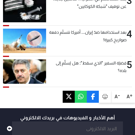
3
عن توقيف "شبكة الكوكايين"
4
بعد استخدامها ضدّ إيران... أميركا تتسلّم دفعة
صواريخ كبيرة!
5
قضيّة السفير "الذي سقط": هل يُسلَّم إلى
بلده؟
-
+
A
A
أهم الأخبار و الفيديوهات في بريدك الالكتروني