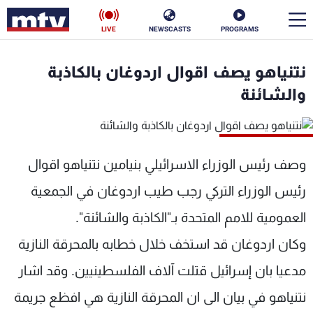
LIVE
NEWSCASTS
PROGRAMS
en
نتنياهو يصف اقوال اردوغان بالكاذبة
الأخبار
والشائنة
سياسة
ناس
إقتصاد
فن
وصف رئيس الوزراء الاسرائيلي بنيامين نتنياهو اقوال
رئيس الوزراء التركي رجب طيب اردوغان في الجمعية
منوعات
رياضة
العمومية للامم المتحدة بـ"الكاذبة والشائنة".
كأس العالم
وكان اردوغان قد استخف خلال خطابه بالمحرقة النازية
مدعيا بان إسرائيل قتلت آلاف الفلسطينيين. وقد اشار
البرامج
نتنياهو في بيان الى ان المحرقة النازية هي افظع جريمة
جدول البرامج