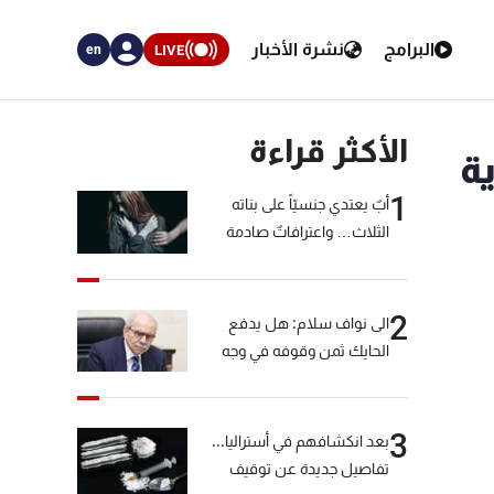
البرامج
نشرة الأخبار
LIVE
en
الأكثر قراءة
ة
1
أبٌ يعتدي جنسيّاً على بناته
الثلاث… واعترافاتٌ صادمة
2
الى نواف سلام: هل يدفع
الحايك ثمن وقوفه في وجه
خيّاط؟
3
بعد انكشافهم في أستراليا...
تفاصيل جديدة عن توقيف