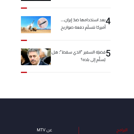
"شبكة الكوكايين"
4
بعد استخدامها ضدّ إيران...
أميركا تتسلّم دفعة صواريخ
كبيرة!
5
قضيّة السفير "الذي سقط": هل
يُسلَّم إلى بلده؟
البرامج
عن MTV