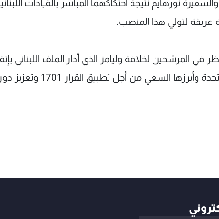
السفيرة نورهايم نتيجة احتكاكهما المباشر بالقيادات اللبنانية
 عريقة لتولي هذا المنصب.
ر في المرشحين لخلافة وليامز الذي أدار الملف اللبناني بإتقا
سيما في المواضيع المشتركة بين لبنان والأمم المتحدة وأبرزها السعي من أجل تطبيق القرار 1701 وتعزيز 
كتروني