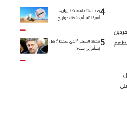
4
بعد استخدامها ضدّ إيران...
أميركا تتسلّم دفعة صواريخ
كبيرة!
فردين
5
قضيّة السفير "الذي سقط": هل
ربطهم
يُسلَّم إلى بلده؟
ل
لى