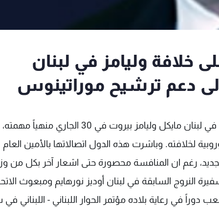
لى خلافة وليامز في لبنان
 الى دعم ترشيح موراتينوس
يغادر الممثل الشخصي للأمين العام للأمم المتحدة في لبنان مايكل وليامز بيروت في 30 الجاري م
وبية لخلافته. وباشرت هذه الدول اتصالاتها بالأمين العام ب
ديد، رغم ان المنافسة محصورة حتى اشعار آخر بكل من وزي
يرة النروج السابقة في لبنان أوديز نورهايم ومبعوث الاتحا
وراً في رعاية بلاده مؤتمر الحوار اللبناني - اللبناني في 