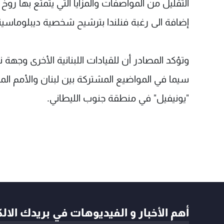
التقليل من المواصفات والمزايا التي يتمتع بها روخ و
إضافة الى رغبة فنلندا بترشيح شخصية ديبلوماسية
وتؤكد المصادر أن للقيادات اللبنانية الأخرى وجهة نظ
"يونيفيل" في منطقة جنوب الليطاني.
أهم الأخبار و الفيديوهات في بريدك الال