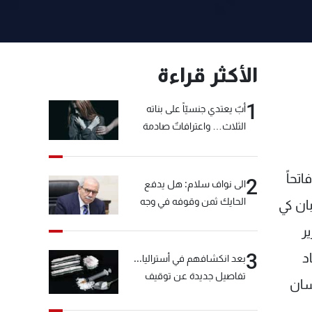
الأكثر قراءة
1
أبٌ يعتدي جنسيّاً على بناته
الثلاث… واعترافاتٌ صادمة
نهياً مهمته، فاتحاً
2
الى نواف سلام: هل يدفع
الحايك ثمن وقوفه في وجه
ان كي
خيّاط؟
ر
3
د
بعد انكشافهم في أستراليا...
تفاصيل جديدة عن توقيف
سان
"شبكة الكوكايين"