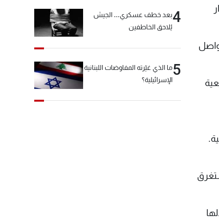
ر
4
بعد خطف عسكري... الجيش
يُلاحق الخاطفين
واصل
5
ما الذي غيّرته المفاوضات اللبنانية
الإسرائيلية؟
عية
ستغرق
لها