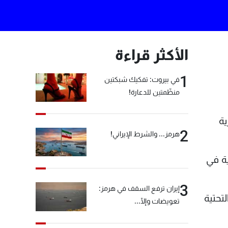
الأكثر قراءة
1
في بيروت: تفكيك شبكتين
منظّمتين للدعارة!
ية
2
هرمز... والشرط الإيراني!
ية في
3
إيران ترفع السقف في هرمز:
تحتية
تعويضات وإلّا...