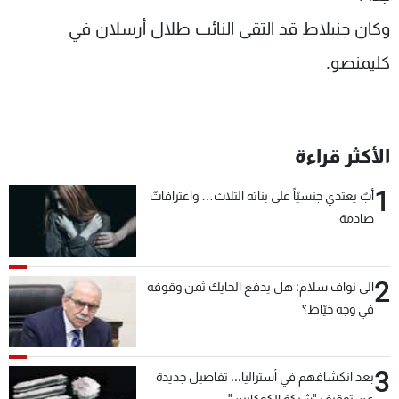
وكان جنبلاط قد التقى النائب طلال أرسلان في
كليمنصو.
الأكثر قراءة
1
أبٌ يعتدي جنسيّاً على بناته الثلاث… واعترافاتٌ
صادمة
2
الى نواف سلام: هل يدفع الحايك ثمن وقوفه
في وجه خيّاط؟
3
بعد انكشافهم في أستراليا... تفاصيل جديدة