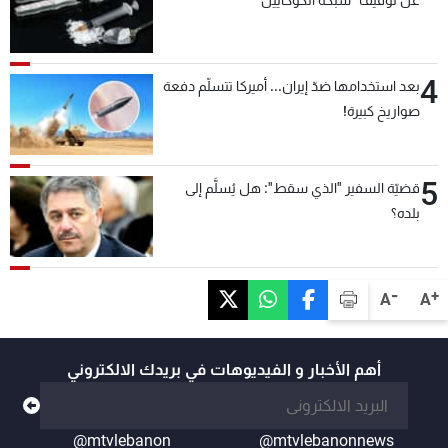
عن توقيف "شبكة الكوكايين"
4
بعد استخدامها ضدّ إيران... أميركا تتسلّم دفعة
صواريخ كبيرة!
5
قضيّة السفير "الذي سقط": هل يُسلَّم إلى
بلده؟
-
+
A
A
أهم الأخبار و الفيديوهات في بريدك الالكتروني
@mtvlebanon
@mtvlebanonnews