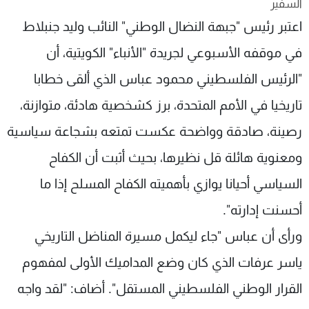
السفير
شاهد البرامج
اعتبر رئيس "جبهة النضال الوطني" النائب وليد جنبلاط
الترددات
في موقفه الأسبوعي لجريدة "الأنباء" الكويتية، أن
"الرئيس الفلسطيني محمود عباس الذي ألقى خطابا
عن MTV
وظائف
الإنـتـاج
تواصل معنا
تاريخيا في الأمم المتحدة، برز كشخصية هادئة، متوازنة،
لاعلاناتكم
شروط الإسـتخدام
سياسة الخصوصية
رصينة، صادقة وواضحة عكست تمتعه بشجاعة سياسية
ومعنوية هائلة قل نظيرها، بحيث أثبت أن الكفاح
السياسي أحيانا يوازي بأهميته الكفاح المسلح إذا ما
أحسنت إدارته".
ورأى أن عباس "جاء ليكمل مسيرة المناضل التاريخي
ياسر عرفات الذي كان وضع المداميك الأولى لمفهوم
القرار الوطني الفلسطيني المستقل". أضاف: "لقد واجه