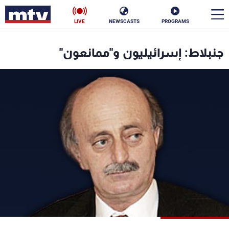
LIVE
NEWSCASTS
PROGRAMS
en
جنبلاط: إسرائيليون و"ممانعون"
الأخبار
سياسة
ناس
إقتصاد
فن
منوعات
رياضة
كأس العالم
البرامج
جدول البرامج