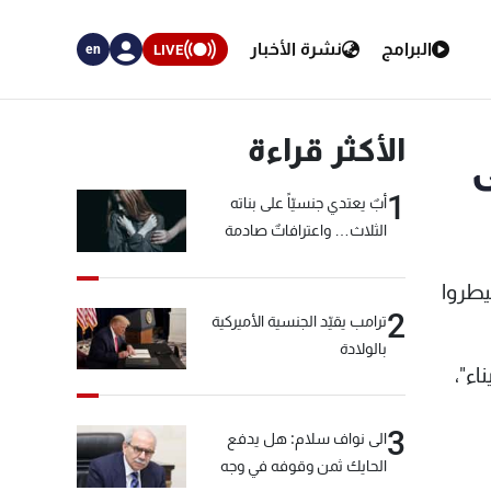
البرامج
نشرة الأخبار
LIVE
en
الأكثر قراءة
ى
1
أبٌ يعتدي جنسيّاً على بناته
الثلاث… واعترافاتٌ صادمة
يطروا
2
ترامب يقيّد الجنسية الأميركية
بالولادة
اء"،
3
الى نواف سلام: هل يدفع
الحايك ثمن وقوفه في وجه