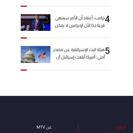
خيّاط؟
4
ترامب: أعتقد أن الأمر سينتهي
قريبًا جدًا لأن الإيرانيين لا يمكن
أن يستمروا على هذا الحال
5
هيئة البث الإسرائيلية عن مصدر
أمني: أميركا أبلغت إسرائيل أن
"حزب الله" لم يخرق وقف إطلاق
النار أمس في مجدل زون
وطلبت منها عدم التصعيد
خشية أن يؤثر ذلك على
مفاوضات روما
البرامج
عن MTV