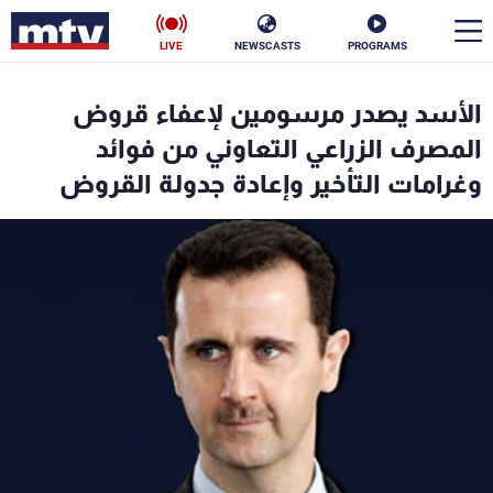
LIVE
NEWSCASTS
PROGRAMS
en
الأسد يصدر مرسومين لإعفاء قروض
الأخبار
المصرف الزراعي التعاوني من فوائد
وغرامات التأخير وإعادة جدولة القروض
سياسة
ناس
إقتصاد
فن
منوعات
رياضة
كأس العالم
البرامج
جدول البرامج