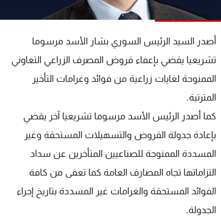
شاهد البرامج
الترددات
أصدر السيد الرئيس السوري بشار الأسد مرسوما
عن MTV
وظائف
تشريعيا يقضي بإعفاء قروض المصرف الزراعي التعاوني
الإنـتـاج
تواصل معنا
الممنوحة لغايات زراعية من فوائد وغرامات التأخير
لاعلاناتكم
شروط الإسـتخدام
سياسة الخصوصية
المترتبة.
كما أصدر الرئيس الأسد مرسوما تشريعيا آخر يقضي
بإعادة جدولة القروض والتسهيلات المستحقة وغير
المسددة الممنوحة للصناعيين المتأخرين عن سداد
التزاماتها تجاه المصارف العامة كما تعفى من كافة
الفوائد المستحقة والغرامات غير المسددة بتاريخ إجراء
الجدولة.