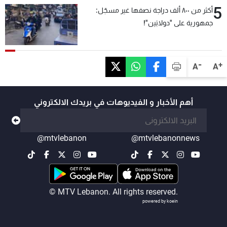
5
أكثر من ٨٠٠ ألف دراجة نصفها غير مسجّل:
جمهورية على "دولابَين"!
-
+
A
A
أهم الأخبار و الفيديوهات في بريدك الالكتروني
@mtvlebanon
@mtvlebanonnews
© MTV Lebanon. All rights reserved.
powered by koein