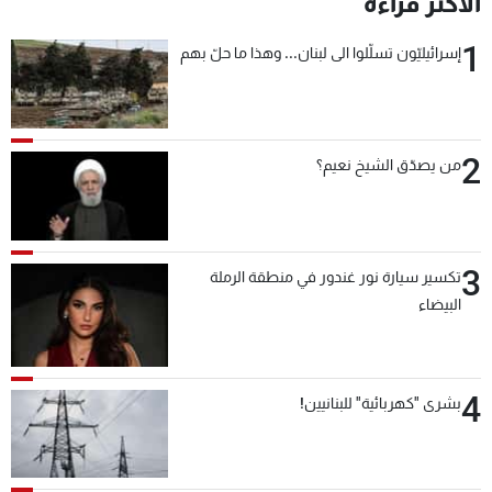
الأكثر قراءة
شاهد البرامج
1
الترددات
إسرائيليّون تسلّلوا الى لبنان... وهذا ما حلّ بهم
عن MTV
وظائف
الإنـتـاج
تواصل معنا
2
من يصدّق الشيخ نعيم؟
لاعلاناتكم
شروط الإسـتخدام
سياسة الخصوصية
3
تكسير سيارة نور غندور في منطقة الرملة
البيضاء
4
بشرى "كهربائية" للبنانيين!