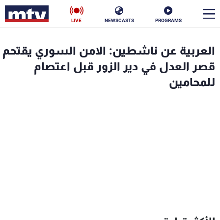
LIVE
NEWSCASTS
PROGRAMS
en
العربية عن ناشطين: الامن السوري يقتحم
الأخبار
قصر العدل في دير الزور قبل اعتصام
للمحامين
سياسة
ناس
إقتصاد
فن
منوعات
رياضة
كأس العالم
البرامج
جدول البرامج