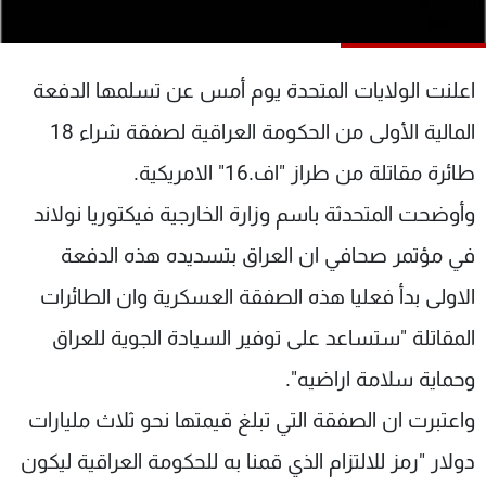
شاهد البرامج
الترددات
اعلنت الولايات المتحدة يوم أمس عن تسلمها الدفعة
عن MTV
وظائف
المالية الأولى من الحكومة العراقية لصفقة شراء 18
الإنـتـاج
تواصل معنا
طائرة مقاتلة من طراز "اف.16" الامريكية.
لاعلاناتكم
شروط الإسـتخدام
سياسة الخصوصية
وأوضحت المتحدثة باسم وزارة الخارجية فيكتوريا نولاند
في مؤتمر صحافي ان العراق بتسديده هذه الدفعة
الاولى بدأ فعليا هذه الصفقة العسكرية وان الطائرات
المقاتلة "ستساعد على توفير السيادة الجوية للعراق
وحماية سلامة اراضيه".
واعتبرت ان الصفقة التي تبلغ قيمتها نحو ثلاث مليارات
دولار "رمز للالتزام الذي قمنا به للحكومة العراقية ليكون