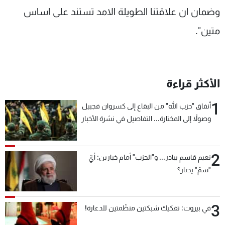
وضمان ان علاقتنا الطويلة الامد تستند على اساس
متين".
الأكثر قراءة
1
أنفاق "حزب الله" من البقاع إلى كسروان فجبيل
وصولاً إلى المختارة... التفاصيل في نشرة الأخبار
بعد قليل
2
نعيم قاسم يبادر... و"الحزب" أمام خيارين: أيّ
"سمّ" يختار؟
3
في بيروت: تفكيك شبكتين منظّمتين للدعارة!