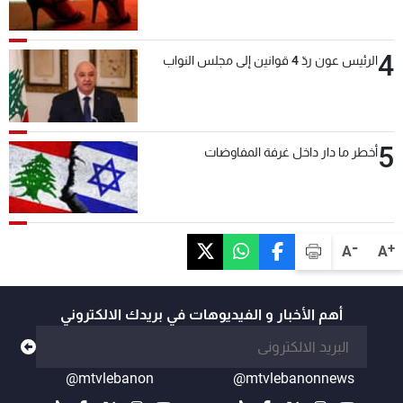
4
الرئيس عون ردّ 4 قوانين إلى مجلس النواب
5
أخطر ما دار داخل غرفة المفاوضات
-
+
A
A
أهم الأخبار و الفيديوهات في بريدك الالكتروني
@mtvlebanon
@mtvlebanonnews