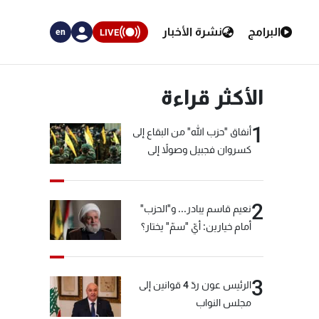
البرامج
نشرة الأخبار
LIVE
en
الأكثر قراءة
1
أنفاق "حزب الله" من البقاع إلى
كسروان فجبيل وصولاً إلى
المختارة... التفاصيل في نشرة
الأخبار بعد قليل
2
نعيم قاسم يبادر... و"الحزب"
أمام خيارين: أيّ "سمّ" يختار؟
3
الرئيس عون ردّ 4 قوانين إلى
مجلس النواب