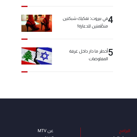
4
في بيروت: تفكيك شبكتين
منظّمتين للدعارة!
5
أخطر ما دار داخل غرفة
المفاوضات
البرامج
عن MTV