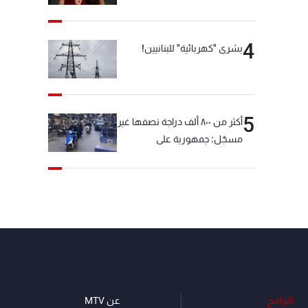
4
بشرى "كهربائية" للبنانيين!
5
أكثر من ٨٠٠ ألف دراجة نصفها غير
مسجّل: جمهورية على
"دولابَين"!
البرامج
عن MTV