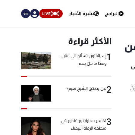
البرامج
نشرة الأخبار
LIVE
en
الأكثر قراءة
من
1
إسرائيليّون تسلّلوا الى لبنان...
وهذا ما حلّ بهم
في
2
،
من يصدّق الشيخ نعيم؟
3
تكسير سيارة نور غندور في
منطقة الرملة البيضاء