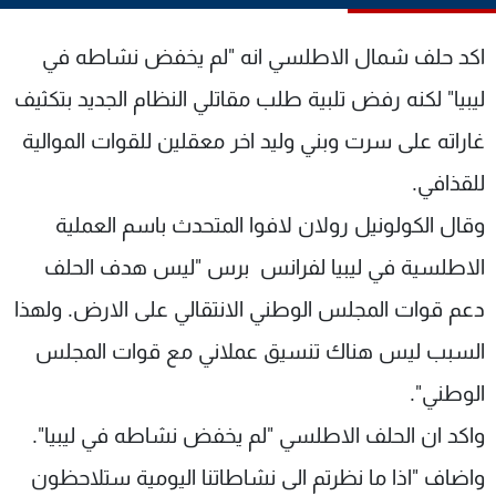
شاهد البرامج
الترددات
اكد حلف شمال الاطلسي انه "لم يخفض نشاطه في
ليبيا" لكنه رفض تلبية طلب مقاتلي النظام الجديد بتكثيف
عن MTV
وظائف
غاراته على سرت وبني وليد اخر معقلين للقوات الموالية
الإنـتـاج
تواصل معنا
لاعلاناتكم
شروط الإسـتخدام
للقذافي.
سياسة الخصوصية
وقال الكولونيل رولان لافوا المتحدث باسم العملية
الاطلسية في ليبيا لفرانس برس "ليس هدف الحلف
دعم قوات المجلس الوطني الانتقالي على الارض. ولهذا
السبب ليس هناك تنسيق عملاني مع قوات المجلس
الوطني".
واكد ان الحلف الاطلسي "لم يخفض نشاطه في ليبيا".
واضاف "اذا ما نظرتم الى نشاطاتنا اليومية ستلاحظون