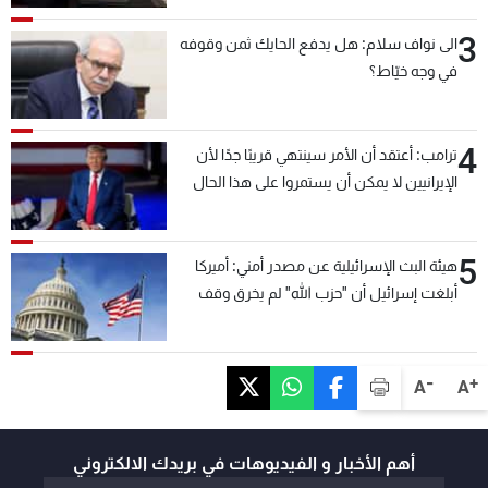
3
الى نواف سلام: هل يدفع الحايك ثمن وقوفه
في وجه خيّاط؟
4
ترامب: أعتقد أن الأمر سينتهي قريبًا جدًا لأن
الإيرانيين لا يمكن أن يستمروا على هذا الحال
5
هيئة البث الإسرائيلية عن مصدر أمني: أميركا
أبلغت إسرائيل أن "حزب الله" لم يخرق وقف
إطلاق النار أمس في مجدل زون وطلبت منها
عدم التصعيد خشية أن يؤثر ذلك على مفاوضات
روما
-
+
A
A
أهم الأخبار و الفيديوهات في بريدك الالكتروني