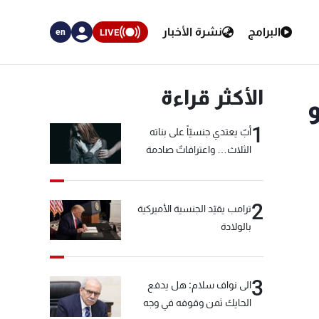
البرامج
نشرة الأخبار
LIVE
en
الأكثر قراءة
1
أبٌ يعتدي جنسيّاً على بناته
الثلاث… واعترافاتٌ صادمة
2
ترامب يقيّد الجنسية الأميركية
بالولادة
3
الى نواف سلام: هل يدفع
الحايك ثمن وقوفه في وجه