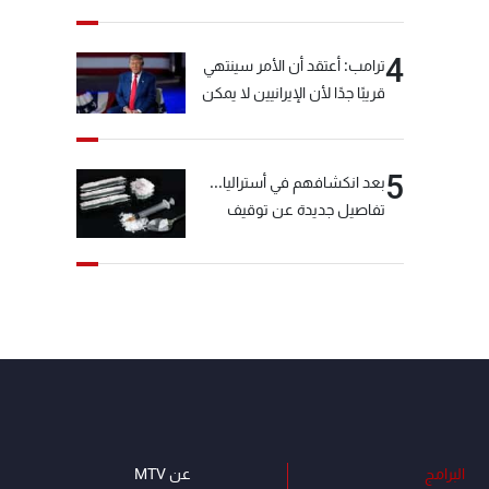
خيّاط؟
4
ترامب: أعتقد أن الأمر سينتهي
قريبًا جدًا لأن الإيرانيين لا يمكن
أن يستمروا على هذا الحال
5
بعد انكشافهم في أستراليا...
تفاصيل جديدة عن توقيف
"شبكة الكوكايين"
البرامج
عن MTV