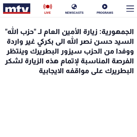
LIVE
NEWSCASTS
PROGRAMS
en
الجمهورية: زيارة الأمين العام لـ "حزب الله"
الأخبار
السيد حسن نصر الله الى بكركي غير واردة
ووفدا من الحزب سيزور البطريرك وينتظر
سياسة
ناس
الفرصة المناسبة لإتمام هذه الزيارة لشكر
البطريرك على مواقفه الايجابية
إقتصاد
فن
منوعات
رياضة
كأس العالم
البرامج
جدول البرامج