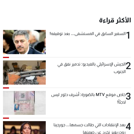
شاهد البرامج
الترددات
الأكثر قراءة
1
السفير السابق في المستشفى... بعد توقيفه!
عن MTV
وظائف
الإنـتـاج
تواصل معنا
لاعلاناتكم
شروط الإسـتخدام
سياسة الخصوصية
2
الجيش الإسرائيلي بالفيديو: تدمير نفق في
الجنوب
3
خاص موقع MTV بالصّورة: أشرف دبّور ليس
لاجئاً!
4
بعد الإنتقادات التي طالت جسمها... جورجينا
رودريغيز تخرج عن صمتها