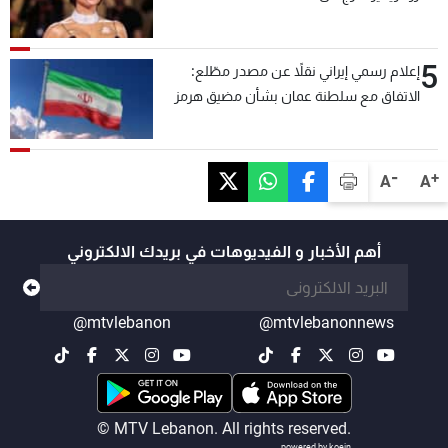
5
إعلام رسمي إيراني نقلاً عن مصدر مطّلع:
الاتفاق مع سلطنة عمان بشأن مضيق هرمز
سيتأجل ما دامت أميركا تهدد إيران
-
+
A
A
أهم الأخبار و الفيديوهات في بريدك الالكتروني
@mtvlebanon
@mtvlebanonnews
© MTV Lebanon. All rights reserved.
powered by koein