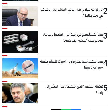
2
الى نواف سلام: هل يدفع الحايك ثمن وقوفه
في وجه خيّاط؟
3
بعد انكشافهم في أستراليا... تفاصيل جديدة
عن توقيف "شبكة الكوكايين"
4
بعد استخدامها ضدّ إيران... أميركا تتسلّم دفعة
صواريخ كبيرة!
5
قضيّة السفير "الذي سقط": هل يُسلَّم إلى
بلده؟