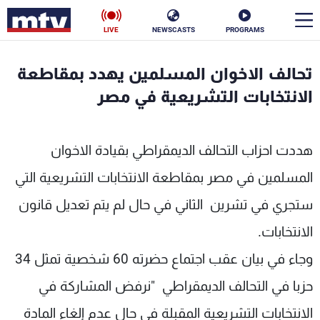
LIVE
NEWSCASTS
PROGRAMS
en
تحالف الاخوان المسلمين يهدد بمقاطعة
الأخبار
الانتخابات التشريعية في مصر
سياسة
ناس
هددت احزاب التحالف الديمقراطي بقيادة الاخوان
إقتصاد
فن
المسلمين في مصر بمقاطعة الانتخابات التشريعية التي
منوعات
رياضة
ستجري في تشرين الثاني في حال لم يتم تعديل قانون
الانتخابات.
كأس العالم
وجاء في بيان عقب اجتماع حضرته 60 شخصية تمثل 34
حزبا في التحالف الديمقراطي "نرفض المشاركة في
البرامج
الانتخابات التشريعية المقبلة في حال عدم إلغاء المادة
جدول البرامج