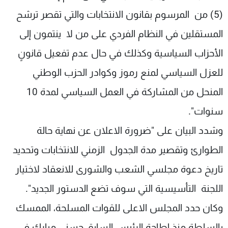
شاهد البرامج
(5) من المرسوم بقانون الانتخابات والتي تقصر ترشح
الترددات
المستقلين في النظام الفردي على من لا ينتمون إلى
الأحزاب السياسية وكذلك في حال عدم تفعيل قانونٍ
عن MTV
وظائف
الإنـتـاج
تواصل معنا
للعزل السياسي لمنع رموز وكوادر الحزب الوطني
لاعلاناتكم
شروط الإسـتخدام
سياسة الخصوصية
المنحل من المشاركة في العمل السياسي لمدة 10
سنوات".
وشدد البيان على "ضرورة الاعلان عن نهاية حالة
الطوارئ وتقصير مدة الجدول الزمني للانتخابات وتحديد
تاريخ دعوة مجلسي الشعب والشورى للانعقاد لاختيار
اللجنة التأسيسية التي سوف تضع الدستور الجديد".
وكان حدد المجلس الاعلى للقوات المسلحة، الممسك
بالسلطة منذ اطاحة الرئيس السابق حسني مبارك في