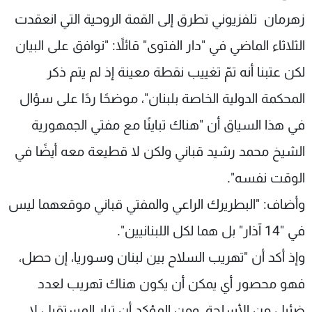
زهرمان تلفزيوني تطرق إلى القمة الروحية التي انعقدت
الثلاثاء الماضي في "دار الفتوى" قائلاً: "نوافق على البيان
لكن عتبنا أنه تمّ تغييب نقطة معينة إذ لم يتم ذكر
المحكمة الدولية الخاصة بلبنان"، موضحًا ردًا على سؤال
في هذا السياق أن "هناك تباينًا مع مفتي الجمهورية
الشيخ محمد رشيد قباني ولكن لا قطيعة معه أيضًا في
الوقت نفسه".
وأضاف: "البطريرك الراعي والمفتي قباني موقعهما ليس
في "14 آذار" بل هما لكل اللبنانيين".
وإذ أكد أن "تهريب السلاح بين لبنان وسوريا، إن حصل،
فهو محصور أي يمكن أن يكون هناك تهريب لعدد
ضئيل من الأسلحة، ومن المؤكد أن تيار المستقبل لا