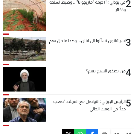
2
في بوداي: ١٦ خيمة "ماريجوانا"... وضبط أسلحة
وذخائر
3
إسرائيليّون تسلّلوا الى لبنان... وهذا ما حلّ بهم
4
من يصدّق الشيخ نعيم؟
5
الرئيس الإيراني: التواصل مع المرشد "صعب
جداً" في الوقت الحالي
-
+