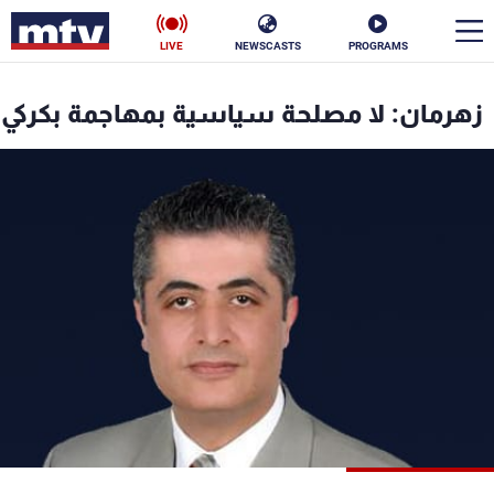
LIVE
NEWSCASTS
PROGRAMS
en
زهرمان: لا مصلحة سياسية بمهاجمة بكركي
الأخبار
سياسة
ناس
إقتصاد
فن
منوعات
رياضة
كأس العالم
البرامج
جدول البرامج