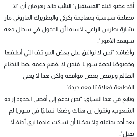
أكد عضو كتلة "المستقبل" النائب خالد زهرمان أن "لا
شاهد البرامج
الترددات
مصلحة سياسية بمهاجمة بكركي والبطريرك الماروني مار
بشارة بطرس الراعي، لاسيما أن الدخول في سجال معه
عن MTV
وظائف
سيعقد الأمور".
الإنـتـاج
تواصل معنا
لاعلاناتكم
شروط الإسـتخدام
وأضاف: "نحن لا نوافق على بعض المواقف التي أطلقها
سياسة الخصوصية
وخصوصًا لجهة سوريا، فنحن لا نفهم دعمه لهذا النظام
الظالم ونرفض بعض مواقفه ولكن هذا لا يعني
القطيعة فعلاقتنا معه جيدة".
وتابع في هذا السياق: "نحن ندعم إلى أقصى الحدود إرادة
الشعوب، ونقول إن هناك وضعًا انسانيًا في سوريا لم
يعد أحد يحتمله ولا يمكننا أن نسكت عندما نرى أطفالاً
تقتل".