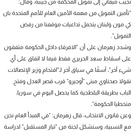
نجيب ميقاتي إلى تمويل المحكمة من جيببه، وقال:
"تأمين التمويل من مهمة الأمين العام للأمم المتحدة بان
كي مون ولبنان يتحمل تداعيات موقفنا من رفض
التمويل".
وشدد زهرمان على أن "الافرقاء داخل الحكومة متفقون
على اسقاط سعد الحريري فقط فيما لا اتفاق على أي
شيء آخر"، آسفًا في سياق آخر لـ"اقتحام وزير الإتصالات
نقولا صحناوي مبنى "أوجيرو" قرب قصر العدل وفتح
الباب بطريقة البلطجية كما يحصل اليوم في سوريا،
متخطيا الحكومة".
وعن قانون الانتخاب، قال زهرمان: "في المبدأ العام نحن
مع النسبية، وسنشكل لجنة من "تيار المستقبل" لدراسة