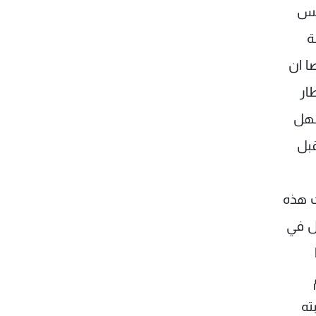
ئيس
ة
ا ان
ار
سهل
قبل
ت هذه
ل في
ته