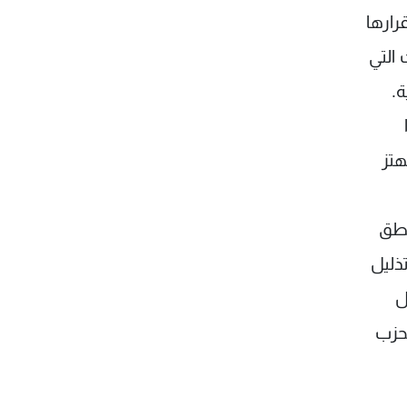
رارها
 التي
.
هتز
نطق
ذليل
ل
لحزب