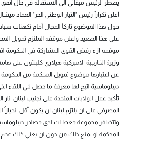
أعلن تكراراً رئيس "التيار الوطني الحر" العماد مي
حول هذا الموضوع تاركاً المجال أمام تكهنات سياس
على هذا الصعيد واعلن موقفه الملتزم تمويل ال
موقفه ازاء رفض القوى المشاركة في الحكومة اقل 
وزيرة الخارجية الاميركية هيلاري كلينتون على هام
عن اعتبارها موضوع تمويل المحكمة من الحكومة اللب
ديبلوماسية اتيح لها معرفة ما حصل في اللقاء الذي
تأكيد عمل الولايات المتحدة على تجنيب لبنان اثا
المصرفي على ان يلتزم لبنان ان يكون أقل انحيازاً ا
وتتضافر مجموعة معطيات لدى مصادر ديبلوماسية 
المحكمة او يمنع ذلك من دون ان يعني ذلك عدم ا