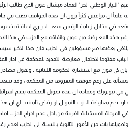
م "التيار الوطني الحر" العماد ميشال عون الذي طالب الر
ة علماً ان مراقبين كثراً يرون ان هذه المواقف تصب في خان
وقعه في مقابل زعامة الرئيس سعد الحريري لطائفته خصوص
م هذه المعارضة من عون واتفاقه مع الحزب في هذا الاط
تقي بعضها مع مسؤولين في الحزب فان هذا الاخير سي
باب مفتوحا لاحتمال معارضة التمديد للمحكمة في اذار الم
ة بان كي مون مع استشارة الحكومة اللبنانية . وتقول مصادر
المسألة على رغم موقفه المعروف من المحكمة ، وقد تنبه
ي في نيويورك ومفاده ان عدم تمويل المحكمة يخدم اسرائي
 او عدم معارضة الحزب التمويل او رفض تأمينه . اي ان هذا
ي المرحلة المسقبلية القريبة من اجل عدم احراج الحزب امام
يلها بات من الأمور الثانوية بالنسبة الى الحزب لعدم رغب