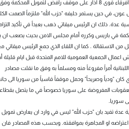
يضطر الرئيس ميقاتي الى الاستقالة في حال اتفق افرقاء قوى 8 آذار على موقف رافض لتمويل المحكمة 
شال عون، في حين يستمر حليفه "حزب الله" ملتزماً الصمت الكل
ية عدة. ذلك ان الرئيس ميقاتي ذهب بعيداً في تأكيد التزام
محكمة في باريس وكرره أمام مجلس الامن بحيث يصعب ان 
من الاستقالة . كما ان اللقاء الذي جمع الرئيس ميقاتي م
ش اعمال الجمعية العمومية للامم المتحدة قبل ايام قليلة 
نانية أمراً مفروغاً منه ومسلماً به وفق ما نقلت مصادر
 كان "ودياً وصريحاً" وحمل موقفاً قاسياً من سوريا الى جان
ر العقوبات المفروضة على سوريا خصوصاً في ما يتصل بقطاع
لى سوريا.
عدة تفيد بان "حزب الله" ليس في وارد ان يعارض تمويل
عتراضه او المجاهرة بموافقته. وبحسب هذه المصادر فان ا