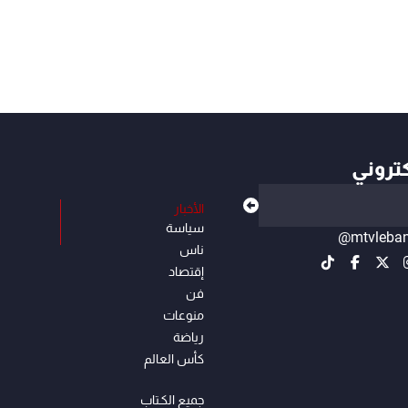
كتروني
الأخبار
سياسة
@mtvleba
ناس
إقتصاد
فن
منوعات
رياضة
كأس العالم
جميع الكـتاب