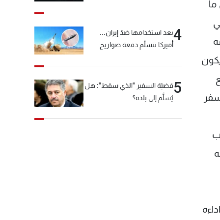
"شبكة الكوكايين"
وفق ما
ي
4
بعد استخدامها ضدّ إيران...
ه
أميركا تتسلّم دفعة صواريخ
كبيرة!
يكون
ع
5
قضيّة السفير "الذي سقط": هل
أسفر
يُسلَّم إلى بلده؟
ب
ه
داءه