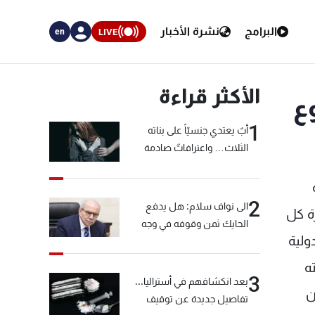
البرامج
نشرة الأخبار
LIVE
en
الأكثر قراءة
ع
1
أبٌ يعتدي جنسيّاً على بناته
الثلاث… واعترافاتٌ صادمة
2
الى نواف سلام: هل يدفع
رة كل
الحايك ثمن وقوفه في وجه
ولية
خيّاط؟
ه
3
بعد انكشافهم في أستراليا...
ن
تفاصيل جديدة عن توقيف