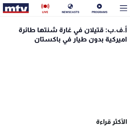
LIVE
NEWSCASTS
PROGRAMS
en
أ.ف.ب: قتيلان في غارة شنتها طائرة
الأخبار
اميركية بدون طيار في باكستان
سياسة
ناس
إقتصاد
فن
منوعات
رياضة
كأس العالم
البرامج
الأكثر قراءة
جدول البرامج