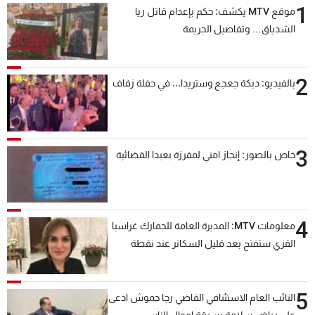
1
موقع MTV يكشف: حكم بإعدام قاتل ريا
شاهد البرامج
الشدياق… وتفاصيل الجريمة
الترددات
2
عن MTV
وظائف
بالفيديو: دبكة جعجع وستريدا... في حفلة زفاف
الإنـتـاج
تواصل معنا
لاعلاناتكم
شروط الإسـتخدام
سياسة الخصوصية
3
خاص بالصور: إنجاز امني لمفرزة بعبدا القضائية
4
معلومات MTV: المديرة العامة للجمارك غراسيا
القزي ستفتح بعد قليل السكانر عند نقطة
المصنع لتسهيل عملية التصدير البري إلى
السعودية والدول العربية
5
النائب العام الاستئنافي القاضي رجا حموش ادعى