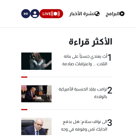
البرامج
نشرة الأخبار
LIVE
en
الأكثر قراءة
1
أبٌ يعتدي جنسيّاً على بناته
الثلاث… واعترافاتٌ صادمة
2
ترامب يقيّد الجنسية الأميركية
بالولادة
3
الى نواف سلام: هل يدفع
الحايك ثمن وقوفه في وجه