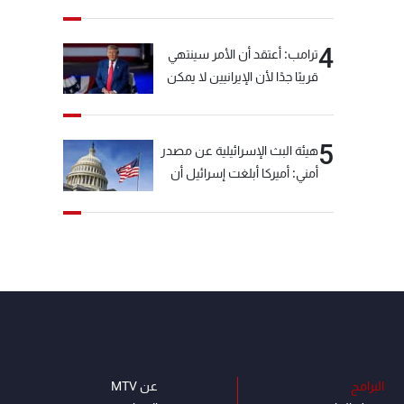
خيّاط؟
4
ترامب: أعتقد أن الأمر سينتهي
قريبًا جدًا لأن الإيرانيين لا يمكن
أن يستمروا على هذا الحال
5
هيئة البث الإسرائيلية عن مصدر
أمني: أميركا أبلغت إسرائيل أن
"حزب الله" لم يخرق وقف إطلاق
النار أمس في مجدل زون
وطلبت منها عدم التصعيد
خشية أن يؤثر ذلك على
مفاوضات روما
البرامج
عن MTV