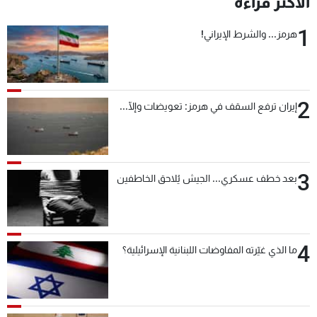
الأكثر قراءة
شاهد البرامج
1
الترددات
هرمز... والشرط الإيراني!
عن MTV
وظائف
الإنـتـاج
تواصل معنا
2
إيران ترفع السقف في هرمز: تعويضات وإلّا...
لاعلاناتكم
شروط الإسـتخدام
سياسة الخصوصية
3
بعد خطف عسكري... الجيش يُلاحق الخاطفين
4
ما الذي غيّرته المفاوضات اللبنانية الإسرائيلية؟