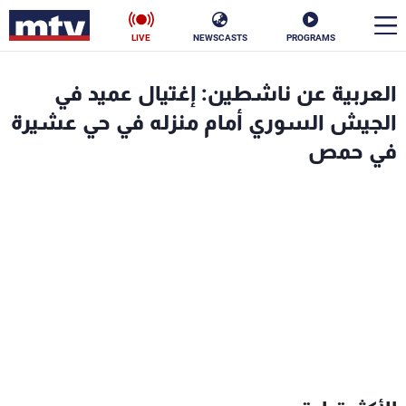
LIVE
NEWSCASTS
PROGRAMS
en
العربية عن ناشطين: إغتيال عميد في
الأخبار
الجيش السوري أمام منزله في حي عشيرة
في حمص
سياسة
ناس
إقتصاد
فن
منوعات
رياضة
كأس العالم
البرامج
جدول البرامج