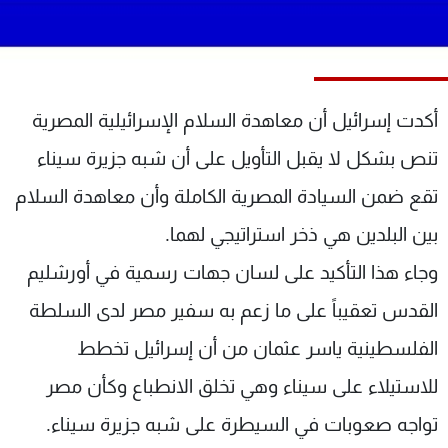
شاهد البرامج
الترددات
عن MTV
وظائف
أكدت إسرائيل أن معاهدة السلام الإسرائيلية المصرية
الإنـتـاج
تواصل معنا
تنص بشكل لا يقبل التأويل على أن شبه جزيرة سيناء
لاعلاناتكم
شروط الإسـتخدام
سياسة الخصوصية
تقع ضمن السيادة المصرية الكاملة وأن معاهدة السلام
بين البلدين هي ذخر استراتيجي لهما
.
وجاء هذا التأكيد على لسان جهات رسمية في أورشليم
القدس تعقيباً على ما زعم به سفير مصر لدى السلطة
الفلسطينية ياسر عثمان من أن إسرائيل تخطط
للاستيلاء على سيناء وهي تخلق الانطباع وكأن مصر
تواجه صعوبات في
السيطرة على شبه جزيرة سيناء
.