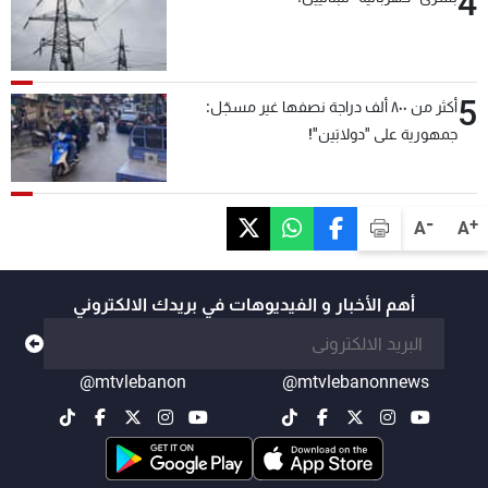
4
5
أكثر من ٨٠٠ ألف دراجة نصفها غير مسجّل:
جمهورية على "دولابَين"!
-
+
A
A
أهم الأخبار و الفيديوهات في بريدك الالكتروني
@mtvlebanon
@mtvlebanonnews