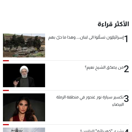
الأكثر قراءة
1
إسرائيليّون تسلّلوا الى لبنان... وهذا ما حلّ بهم
2
من يصدّق الشيخ نعيم؟
3
تكسير سيارة نور غندور في منطقة الرملة
البيضاء
بشرى "كهربائية" للبنانيين!