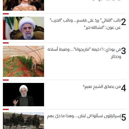
2
نائب "الثنائي" يردّ على قاسم... ونائب "الحزب"
عن عون: "انشالله خير"
3
في بوداي: ١٦ خيمة "ماريجوانا"... وضبط أسلحة
وذخائر
4
من يصدّق الشيخ نعيم؟
5
إسرائيليّون تسلّلوا الى لبنان... وهذا ما حلّ بهم