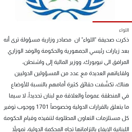
شاهد البرامج
الترددات
اللواء
عن MTV
وظائف
ذكرت صحيفة "اللواء" ان مصادر وزارية مسؤولة ترى أنه
الإنـتـاج
تواصل معنا
لاعلاناتكم
شروط الإسـتخدام
بعد زيارات رئيسي الجمهورية والحكومة والوفد الوزاري
سياسة الخصوصية
المرافق الى نيويورك، ووزير المالية إلى واشنطن،
ولقاءاتهم العديدة مع عدد من المسؤولين الدوليين
هناك، تكشّفت حقائق كثيرة أمامهم بالنسبة للأوضاع
في المنطقة عموماً والعلاقة مع لبنان تحديداً، لا سيما
ما يتعلق بالقرارات الدولية وخصوصاً 1701 ووجوب توفير
كل مستلزمات التعاون المطلوبة لتنفيذه وقيام الحكومة
اللبنانية الإيفاء بالتزاماتها تجاه المحكمة الدولية، تمويلاً