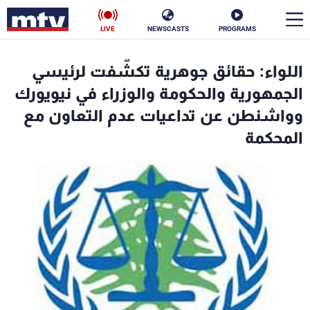
LIVE
NEWSCASTS
PROGRAMS
en
اللواء: حقائق جوهرية تكشّفت لرئيسي
الأخبار
الجمهورية والحكومة والوزراء في نيويورك
وواشنطن عن تداعيات عدم التعاون مع
سياسة
ناس
المحكمة
إقتصاد
فن
منوعات
رياضة
كأس العالم
البرامج
جدول البرامج