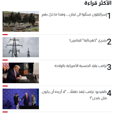
الأكثر قراءة
1
إسرائيليّون تسلّلوا الى لبنان... وهذا ما حلّ بهم
2
بشرى "كهربائية" للبنانيين!
3
ترامب يقيّد الجنسية الأميركية بالولادة
4
بالفيديو: ترامب يُنقذ طفلاً... "لا أريده أن يكون
مثل بايدن"!