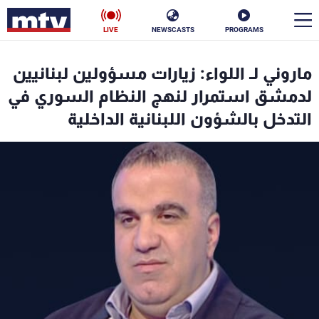
LIVE
NEWSCASTS
PROGRAMS
en
ماروني لـ اللواء: زيارات مسؤولين لبنانيين
الأخبار
لدمشق استمرار لنهج النظام السوري في
التدخل بالشؤون اللبنانية الداخلية
سياسة
ناس
إقتصاد
فن
منوعات
رياضة
كأس العالم
البرامج
جدول البرامج