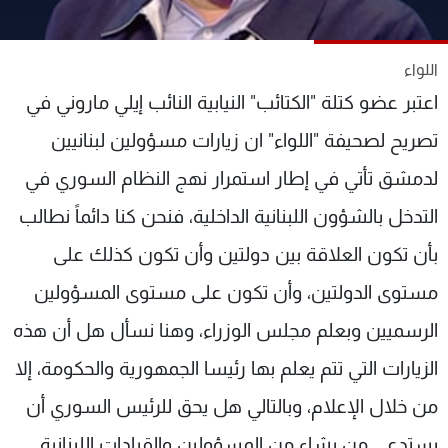
شاهد البرامج
الترددات
اللواء
اعتبر عضو كتلة "الكتائب" النيابية النائب إيلي ماروني في
عن MTV
وظائف
الإنـتـاج
تواصل معنا
تصريح لصحيفة "اللواء" ان زيارات مسؤولين لبنانيين
لاعلاناتكم
شروط الإسـتخدام
لدمشق تأتي في إطار استمرار نهج النظام السوري في
سياسة الخصوصية
التدخل بالشؤون اللبنانية الداخلية، فنحن كنا دائماً نطالب
بأن تكون العلاقة بين دولتين وأن تكون كذلك على
مستوى الدولتين، وأن تكون على مستوى المسؤولين
الرسميين وبعلم مجلس الوزراء، وهنا نسأل هل أن هذه
الزيارات التي تتم يعلم بها رئيسا الجمهورية والحكومة، إلا
من خلال الإعلام، وبالتالي هل يحق للرئيس السوري أن
يستدعي من يشاء من المسؤولين والقيادات اللبنانية