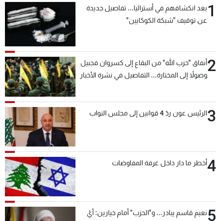
1
بعد انكشافهم في أستراليا... تفاصيل جديدة
شاهد البرامج
عن توقيف "شبكة الكوكايين"
الترددات
عن MTV
وظائف
2
أنفاق "حزب الله" من البقاع إلى كسروان فجبيل
الإنـتـاج
تواصل معنا
وصولاً إلى المختارة... التفاصيل في نشرة الأخبار
لاعلاناتكم
شروط الإسـتخدام
بعد قليل
سياسة الخصوصية
3
الرئيس عون ردّ 4 قوانين إلى مجلس النواب
4
أخطر ما دار داخل غرفة المفاوضات
5
نعيم قاسم يبادر... و"الحزب" أمام خيارين: أيّ