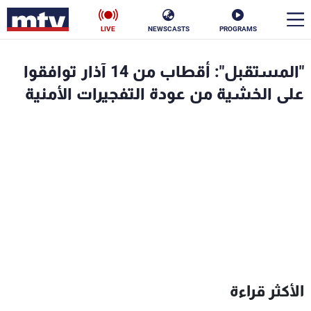
LIVE
NEWSCASTS
PROGRAMS
en
"المستقبل": أقطاب من 14 آذار توافقوا
الأخبار
على الخشية من عودة التفجيرات الأمنية
سياسة
ناس
إقتصاد
فن
منوعات
رياضة
كأس العالم
البرامج
الأكثر قراءة
جدول البرامج