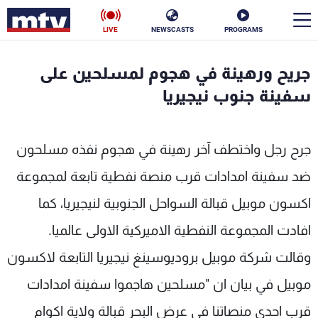
LIVE
NEWSCASTS
PROGRAMS
en
جريح ورهينة في هجوم لمسلحين على
الأخبار
سفينة جنوب نيجيريا
سياسة
ناس
جرح رجل واختطف آخر رهينة في هجوم نفذه مسلحون
إقتصاد
فن
ضد سفينة امدادات قرب منصة نفطية تابعة لمجموعة
منوعات
رياضة
اكسون موبيل قبالة السواحل الجنوبية لنيجيريا، كما
كأس العالم
افادت المجموعة النفطية الاميركية الاولى عالميا.
وقالت شركة موبيل بروديوسينغ نيجيريا التابعة لاكسون
موبيل في بيان ان "مسلحين هاجموا سفينة امدادات
البرامج
قرب احدى منصاتنا في عرض البحر قبالة ولاية اكوام
جدول البرامج