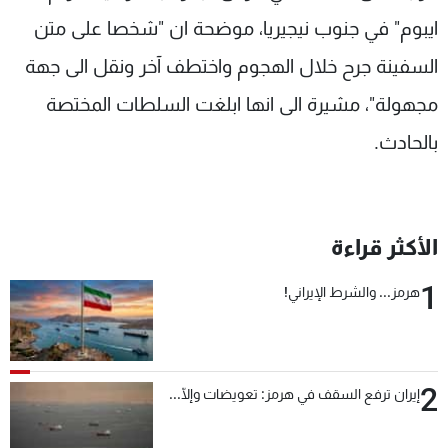
شاهد البرامج
ايبوم" في جنوب نيجيريا، موضحة ان "شخصا على متن
الترددات
السفينة جرح خلال الهجوم واختطف آخر ونقل الى جهة
مجهولة"، مشيرة الى انها ابلغت السلطات المختصة
عن MTV
وظائف
الإنـتـاج
تواصل معنا
بالحادث.
لاعلاناتكم
شروط الإسـتخدام
سياسة الخصوصية
الأكثر قراءة
1
هرمز... والشرط الإيراني!
2
إيران ترفع السقف في هرمز: تعويضات وإلّا...