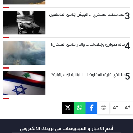
3
بعد خطف عسكري... الجيش يُلاحق الخاطفين
4
حالة طوارئ وإخلاءات... والنار تلاحق السكان!
5
ما الذي غيّرته المفاوضات اللبنانية الإسرائيلية؟
-
+
A
A
أهم الأخبار و الفيديوهات في بريدك الالكتروني