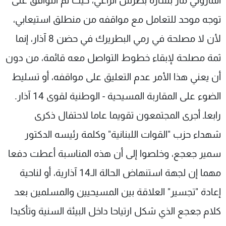
الماروني مار بشارة بطرس الراعي، حيث تم التوافق على
توجه موحد للتعامل مع مواقفه من منطلق استيعابي،
لأن لا مصلحة في رمي البطريرك في حضن 8 آذار، إنما
ثمة مصلحة لإبقاء خطوط التواصل معه قائمة، من دون
أن يعني هذا الأمر عدم التعليق على مواقفه، أو تسليط
الضوء على المقاربة المسيحية - الوطنية لقوى 14 آذار.
رابعاـ أجرى المجتمعون تقويما عاما لاحتفال ذكرى
شهداء حزب "القوات اللبنانية" وكلمة رئيسه الدكتور
سمير جعجع، وخلصوا إلى أن هذه المناسبة أعطت دفعا
مهما إن لجهة استنهاض الحالة الـ14 آذارية، أو لناحية
إعادة "تجسير" العلاقة بين المسيحيين والمسلمين بعد
كلام جعجع الذي شكل ارتياحا داخل البيئة السنية وتأكيدا