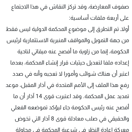
صفوف المعارضة، وقد تركز النقاش في هذا الاجتماع
شاهد البرامج
الترددات
على أربعة ملفات أساسية:
أولاـ تم التطرق إلى موضوع المحكمة الدولية ليس فقط
عن MTV
وظائف
من جهة التمويل والمواقف المنبرية الاستثمارية لرئيس
الإنـتـاج
تواصل معنا
لاعلاناتكم
شروط الإسـتخدام
الحكومة، إنما من زاوية ما أفصح عنه ميقاتي لناحية
سياسة الخصوصية
إعداده ملفا لتعديل حيثيات قرار إنشاء المحكمة، بعدما
اعتبر أن هناك شوائب وأمورا لا تعجبه وأنه في صدد
رفع هذا الملف إلى الأمم المتحدة في آذار المقبل، موعد
تمديد عمل المحكمة. وقد اعتبرت قوى 14 آذار أن ما
أفصح عنه رئيس الحكومة جاء ليؤكد تموضعه الفعلي
والحقيقي في صلب معادلة قوى 8 آذار التي تخوض
معركة إعادة النظر في شرعية المحكمة في محاولة